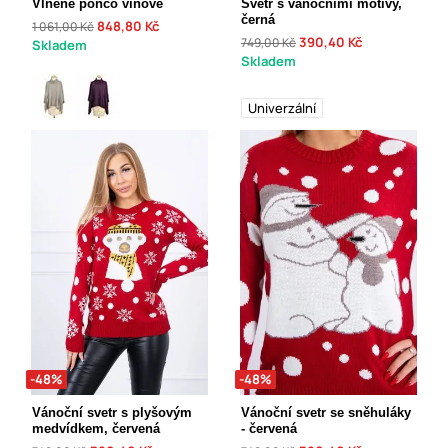
Vlněné pončo vínové
Svetr s vánočními motivy,
černá
848,80 Kč
1 061,00 Kč
390,40 Kč
749,00 Kč
Skladem
Skladem
Univerzální
-48%
-48%
Vánoční svetr s plyšovým
Vánoční svetr se sněhuláky
medvídkem, červená
- červená