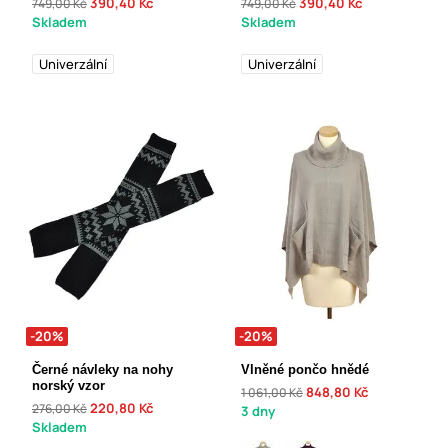
390,40 Kč
390,40 Kč
749,00 Kč
749,00 Kč
Skladem
Skladem
Univerzální
Univerzální
-20%
-20%
Černé návleky na nohy
Vlněné pončo hnědé
norský vzor
848,80 Kč
1 061,00 Kč
220,80 Kč
276,00 Kč
3 dny
Skladem