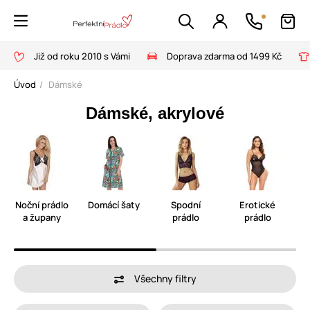
Již od roku 2010 s Vámi
Doprava zdarma od 1499 Kč
Úvod
Dámské
Dámské, akrylové
Noční prádlo
Domácí šaty
Spodní
Erotické
a župany
prádlo
prádlo
Všechny filtry