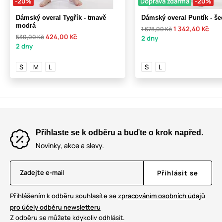
-20%
Doprava zdarma
-20%
Dámský overal Tygřík - tmavě
Dámský overal Puntík - še
modrá
1 342,40 Kč
1 678,00 Kč
424,00 Kč
530,00 Kč
2 dny
2 dny
S
M
L
S
L
Přihlaste se k odběru a buďte o krok napřed.
Novinky, akce a slevy.
Zadejte e-mail
Přihlásit se
Přihlášením k odběru souhlasíte se
zpracováním osobních údajů
pro účely odběru newsletteru
Z odběru se můžete kdykoliv odhlásit.