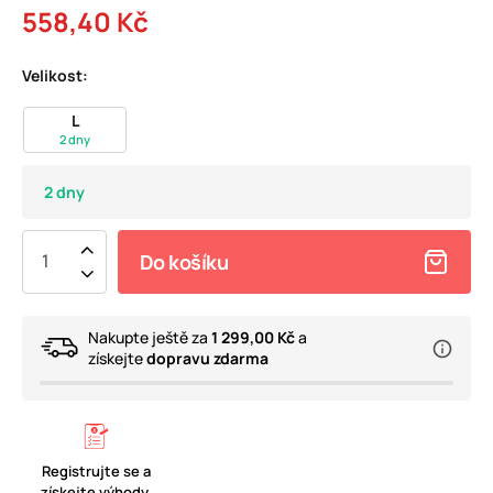
558,40 Kč
Velikost:
L
2 dny
2 dny
Do košíku
Nakupte ještě za
1 299,00 Kč
a
získejte
dopravu zdarma
Registrujte se a
získejte výhody.