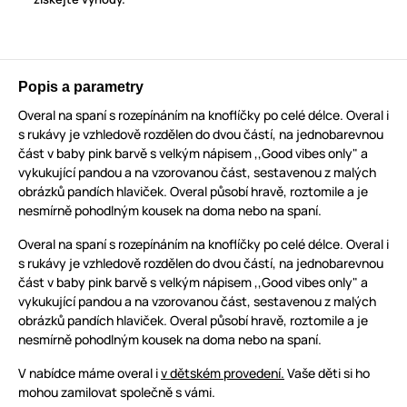
Popis a parametry
Overal na spaní s rozepínáním na knoflíčky po celé délce. Overal i
s rukávy je vzhledově rozdělen do dvou částí, na jednobarevnou
část v baby pink barvě s velkým nápisem ,,Good vibes only" a
vykukující pandou a na vzorovanou část, sestavenou z malých
obrázků pandích hlaviček. Overal působí hravě, roztomile a je
nesmírně pohodlným kousek na doma nebo na spaní.
Overal na spaní s rozepínáním na knoflíčky po celé délce. Overal i
s rukávy je vzhledově rozdělen do dvou částí, na jednobarevnou
část v baby pink barvě s velkým nápisem ,,Good vibes only" a
vykukující pandou a na vzorovanou část, sestavenou z malých
obrázků pandích hlaviček. Overal působí hravě, roztomile a je
nesmírně pohodlným kousek na doma nebo na spaní.
V nabídce máme overal i
v dětském provedení.
Vaše děti si ho
mohou zamilovat společně s vámi.