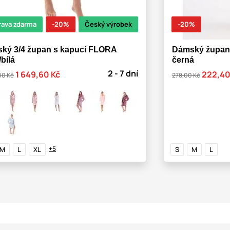
rava zdarma
-20%
Český výrobek
-20%
ký 3/4 župan s kapucí FLORA
Dámský župan k
bílá
černá
2 - 7 dní
1 649,60 Kč
222,40
00 Kč
278,00 Kč
+5
M
L
XL
S
M
L