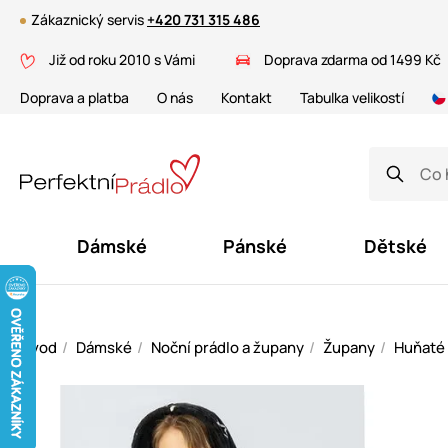
Zákaznický servis
+420 731 315 486
Již od roku 2010 s Vámi
Doprava zdarma od 1499 Kč
Doprava a platba
O nás
Kontakt
Tabulka velikostí
Dámské
Pánské
Dětské
Úvod
Dámské
Noční prádlo a župany
Župany
Huňaté 