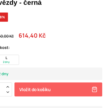
vězdy - černá
58%
614,40 Kč
50,00 Kč
ikost:
L
2 dny
2 dny
Vložit do košíku