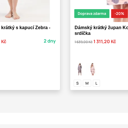
Doprava zdarma
-20%
rátký s kapucí Zebra -
Dámský krátký župan Ko
srdíčka
2 dny
 Kč
1 311,20 Kč
1 639,00 Kč
S
M
L