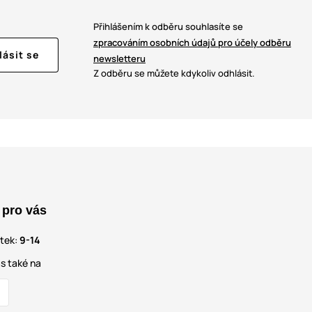
Přihlášením k odběru souhlasíte se
zpracováním osobních údajů pro účely odběru
lásit se
newsletteru
Z odběru se můžete kdykoliv odhlásit.
 pro vás
átek:
9-14
s také na