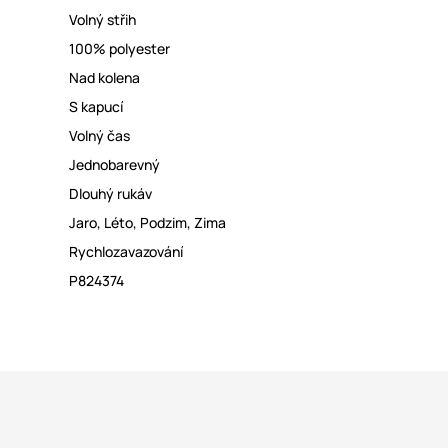
Volný střih
100% polyester
Nad kolena
S kapucí
Volný čas
Jednobarevný
Dlouhý rukáv
Jaro
,
Léto
,
Podzim
,
Zima
Rychlozavazování
P824374