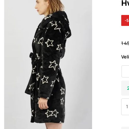
H
-
1 4
Vel