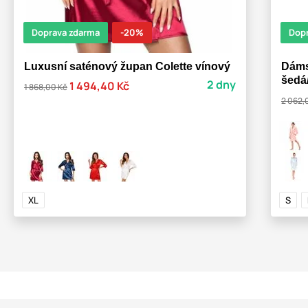
Doprava zdarma
-20%
Dop
Luxusní saténový župan Colette vínový
Dáms
šedá/
2 dny
1 494,40 Kč
1 868,00 Kč
2 062,
XL
S