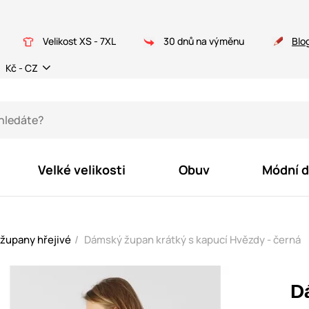
Velikost XS - 7XL
30 dnů na výměnu
Blo
Kč - CZ
Velké velikosti
Obuv
Módní 
župany hřejivé
Dámský župan krátký s kapucí Hvězdy - černá
D