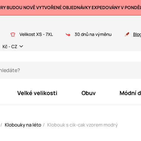
URY BUDOU NOVĚ VYTVOŘENÉ OBJEDNÁVKY EXPEDOVÁNY V PONDĚLÍ
Velikost XS - 7XL
30 dnů na výměnu
Blo
Kč - CZ
Velké velikosti
Obuv
Módní 
Klobouky na léto
Klobouk s cik-cak vzorem modrý