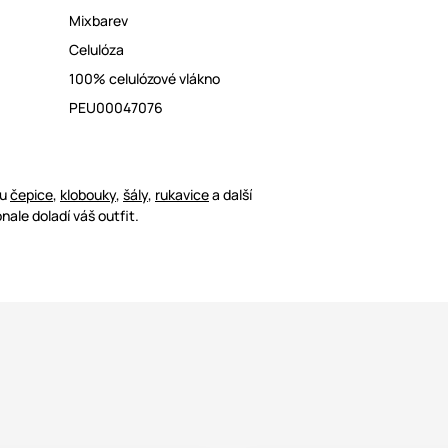
Mixbarev
Celulóza
100% celulózové vlákno
PEU00047076
ou
čepice
,
klobouky
,
šály
,
rukavice
a další
nale doladí váš outfit.