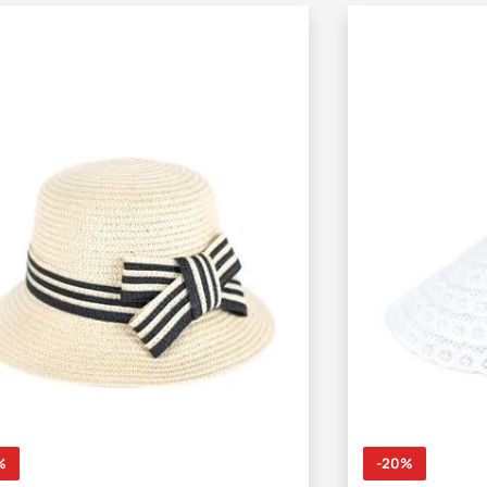
%
-20%