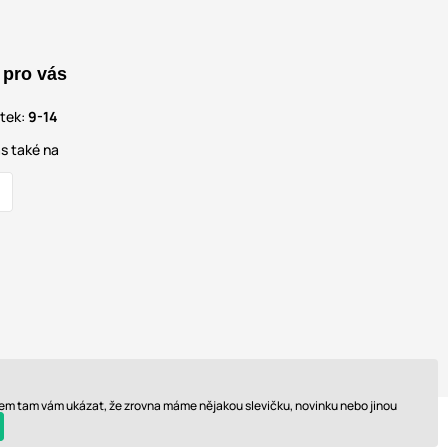
 pro vás
átek:
9-14
s také na
 sem tam vám ukázat, že zrovna máme nějakou slevičku, novinku nebo jinou
© 2026 www.perfektnipradlo.cz. Technicky zajišťuje
Simplia s.r.o.