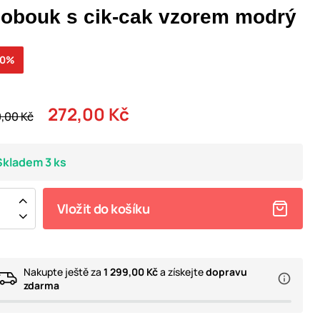
lobouk s cik-cak vzorem modrý
20%
272,00 Kč
,00 Kč
Skladem 3 ks
Vložit do košíku
Nakupte ještě za
1 299,00 Kč
a získejte
dopravu
zdarma