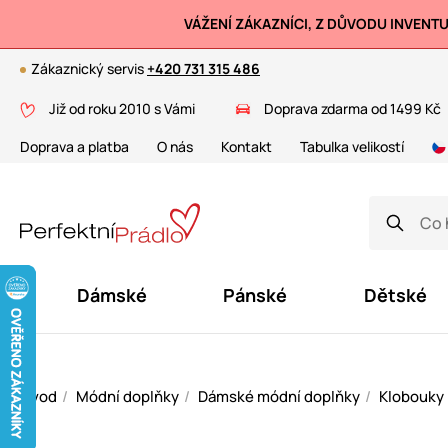
VÁŽENÍ ZÁKAZNÍCI, Z DŮVODU INVENT
Zákaznický servis
+420 731 315 486
Již od roku 2010 s Vámi
Doprava zdarma od 1499 Kč
Doprava a platba
O nás
Kontakt
Tabulka velikostí
Dámské
Pánské
Dětské
Úvod
Módní doplňky
Dámské módní doplňky
Klobouky