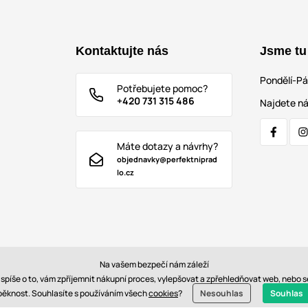
Kontaktujte nás
Jsme tu
Pondělí-P
Potřebujete pomoc?
+420 731 315 486
Najdete ná
Máte dotazy a návrhy?
objednavky@perfektniprad
lo.cz
Na vašem bezpečí nám záleží
e spíše o to, vám zpříjemnit nákupní proces, vylepšovat a zpřehledňovat web, nebo
Doprava:
pěknost. Souhlasíte s používáním všech
cookies
?
Nesouhlas
Souhlas