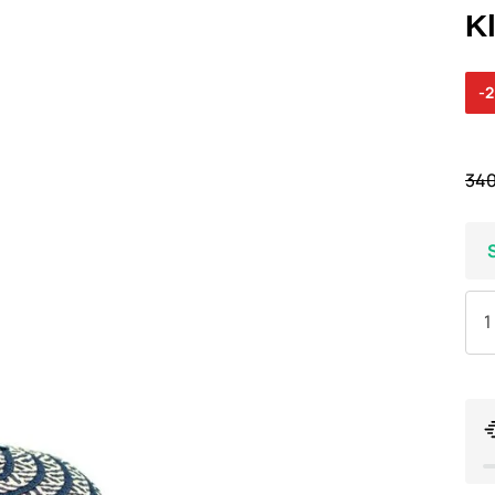
K
-
340