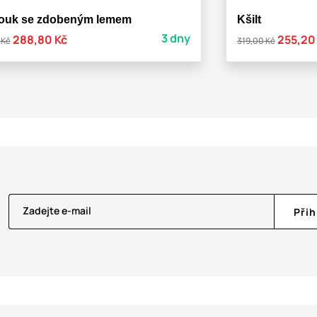
ouk se zdobeným lemem
Kšilt
3 dny
288,80 Kč
255,20
 Kč
319,00 Kč
Zadejte e-mail
Přih