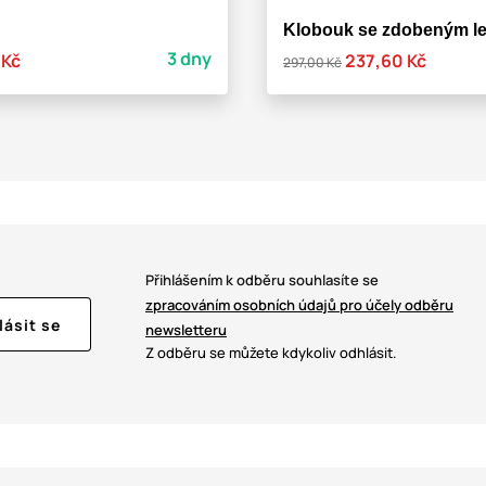
Klobouk se zdobeným 
3 dny
 Kč
237,60 Kč
297,00 Kč
Přihlášením k odběru souhlasíte se
zpracováním osobních údajů pro účely odběru
lásit se
newsletteru
Z odběru se můžete kdykoliv odhlásit.