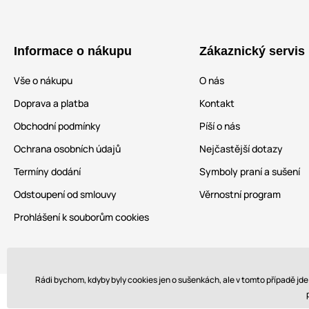
Informace o nákupu
Zákaznický servis
Vše o nákupu
O nás
Doprava a platba
Kontakt
Obchodní podmínky
Píší o nás
Ochrana osobních údajů
Nejčastější dotazy
Termíny dodání
Symboly praní a sušení
Odstoupení od smlouvy
Věrnostní program
Prohlášení k souborům cookies
Rádi bychom, kdyby byly cookies jen o sušenkách, ale v tomto případě jd
Bezpečná platba kartou: