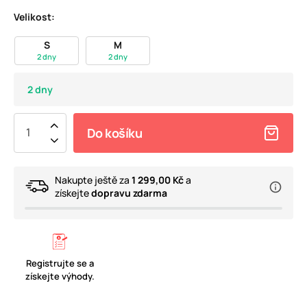
Velikost:
S
M
2 dny
2 dny
2 dny
Do košíku
Nakupte ještě za
1 299,00 Kč
a
získejte
dopravu zdarma
Registrujte se a
získejte výhody.