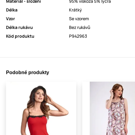
Materiál - složení
95% viskóza 5% lycra
Délka
Krátký
Vzor
Se vzorem
Délka rukávu
Bez rukávů
Kód produktu
P942963
Podobné produkty