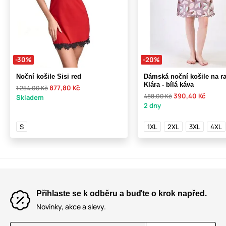
-30%
-20%
Noční košile Sisi red
Dámská noční košile na r
Klára - bílá káva
877,80 Kč
1 254,00 Kč
390,40 Kč
488,00 Kč
Skladem
2 dny
S
1XL
2XL
3XL
4XL
Přihlaste se k odběru a buďte o krok napřed.
Novinky, akce a slevy.