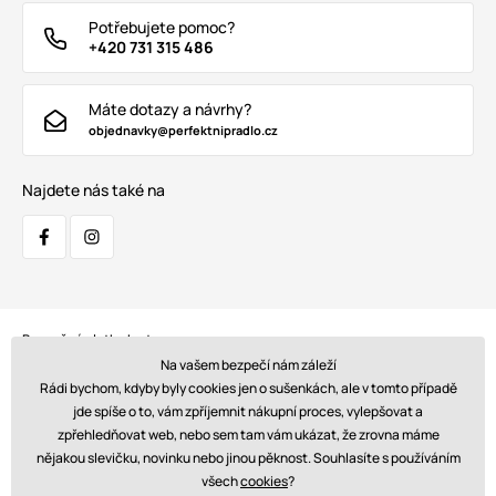
Potřebujete pomoc?
+420 731 315 486
Máte dotazy a návrhy?
objednavky@perfektnipradlo.cz
Najdete nás také na
Bezpečná platba kartou:
Na vašem bezpečí nám záleží
Rádi bychom, kdyby byly cookies jen o sušenkách, ale v tomto případě
jde spíše o to, vám zpříjemnit nákupní proces, vylepšovat a
zpřehledňovat web, nebo sem tam vám ukázat, že zrovna máme
Doprava:
nějakou slevičku, novinku nebo jinou pěknost. Souhlasíte s používáním
všech
cookies
?