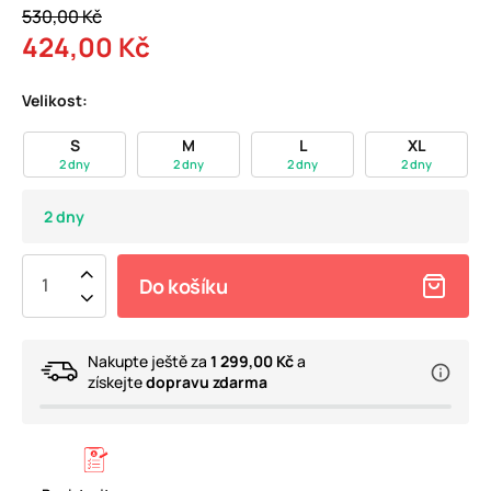
530,00 Kč
424,00 Kč
Velikost:
S
M
L
XL
2 dny
2 dny
2 dny
2 dny
2 dny
Do košíku
Nakupte ještě za
1 299,00 Kč
a
získejte
dopravu zdarma