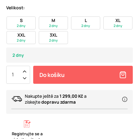
Velikost:
S
M
L
XL
2 dny
2 dny
2 dny
2 dny
XXL
3XL
2 dny
2 dny
2 dny
Do košíku
Nakupte ještě za
1 299,00 Kč
a
získejte
dopravu zdarma
Registrujte se a