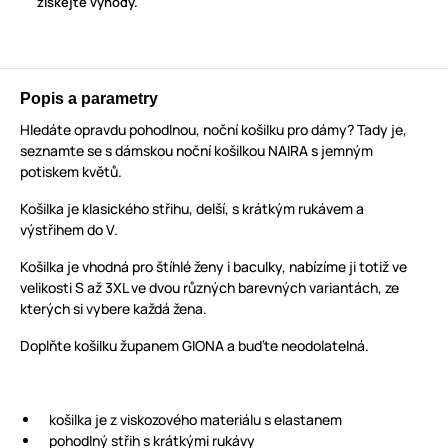
získejte výhody.
Popis a parametry
Hledáte opravdu pohodlnou, noční košilku pro dámy? Tady je,
seznamte se s dámskou noční košilkou NAIRA s jemným
potiskem květů.
Košilka je klasického střihu, delší, s krátkým rukávem a
výstřihem do V.
Košilka je vhodná pro štíhlé ženy i baculky, nabízíme ji totiž ve
velikosti S až 3XL ve dvou různých barevných variantách, ze
kterých si vybere každá žena.
Doplňte košilku županem GIONA a buďte neodolatelná.
košilka je z viskozového materiálu s elastanem
pohodlný střih s krátkými rukávy