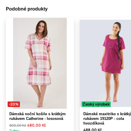
Podobné produkty
-20%
Český výrobek
Dámská noční košile s krátkým
Dámské maxitriko s krátk
rukávem Catherine - lososová
rukávem 19120P - cola
hvozdíková
480,00 Kč
600,00 Kč
488,00 Kč
2 dny