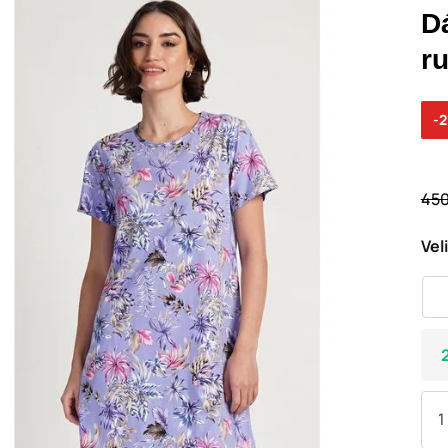
D
r
-
450
Vel