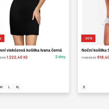
%
-20%
sní viskózová košilka Ivana černá
Noční košilka 
2 dny
1 222,40 Kč
918,4
00 Kč
1 148,00 Kč
M
L
XL
S