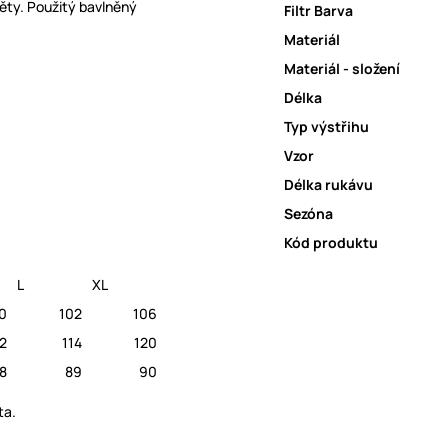
ěty. Použitý bavlněný
Filtr Barva
Materiál
Materiál - složení
Délka
Typ výstřihu
Vzor
Délka rukávu
Sezóna
Kód produktu
L
XL
0
102
106
12
114
120
8
89
90
ta.