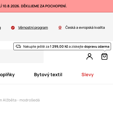
 10.8.2026. DĚKUJEME ZA POCHOPENÍ.
g
Věrnostní program
Česká a evropská kvalita
Nakupte ještě za
1 299,00 Kč
a získejte
dopravu zdarma
doplňky
Bytový textil
Slevy
m Alžběta - modrošedá