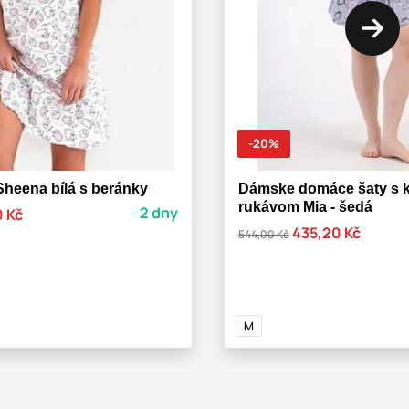
-20%
Sheena bílá s beránky
Dámske domáce šaty s 
rukávom Mia - šedá
2 dny
0 Kč
435,20 Kč
544,00 Kč
M