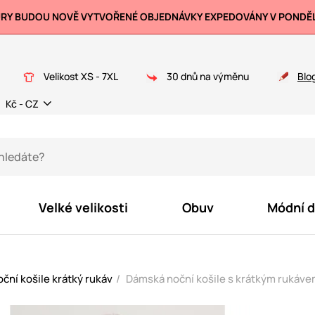
URY BUDOU NOVĚ VYTVOŘENÉ OBJEDNÁVKY EXPEDOVÁNY V PONDĚLÍ
Velikost XS - 7XL
30 dnů na výměnu
Blo
Kč - CZ
Velké velikosti
Obuv
Módní 
ční košile krátký rukáv
Dámská noční košile s krátkým rukáve