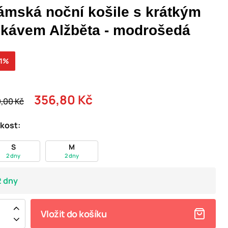
ámská noční košile s krátkým
ukávem Alžběta - modrošedá
21%
356,80 Kč
,00 Kč
ikost:
S
M
2 dny
2 dny
2 dny
Vložit do košíku