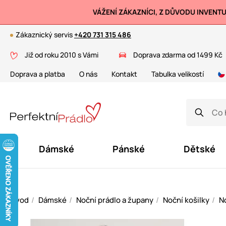
VÁŽENÍ ZÁKAZNÍCI, Z DŮVODU INVENT
Zákaznický servis
+420 731 315 486
Již od roku 2010 s Vámi
Doprava zdarma od 1499 Kč
Doprava a platba
O nás
Kontakt
Tabulka velikostí
Dámské
Pánské
Dětské
Úvod
Dámské
Noční prádlo a župany
Noční košilky
No