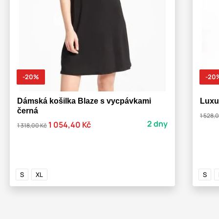
-20%
-20
Dámská košilka Blaze s vycpávkami
Luxu
černá
1 528,
2 dny
1 054,40 Kč
1 318,00 Kč
S
XL
S