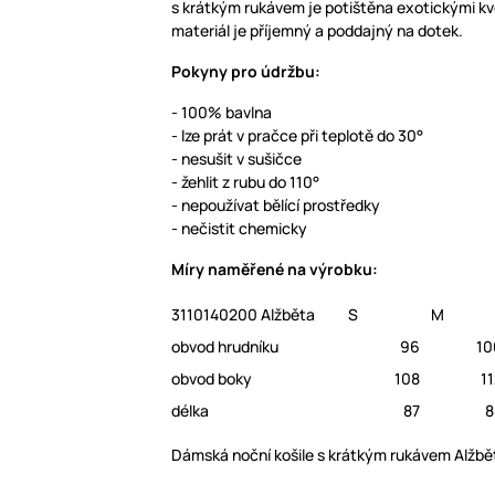
s krátkým rukávem je potištěna exotickými kv
materiál je příjemný a poddajný na dotek.
Pokyny pro údržbu:
- 100% bavlna
- lze prát v pračce při teplotě do 30°
- nesušit v sušičce
- žehlit z rubu do 110°
- nepoužívat bělící prostředky
- nečistit chemicky
Míry naměřené na výrobku:
3110140200 Alžběta
S
M
obvod hrudníku
96
10
obvod boky
108
1
délka
87
8
Dámská noční košile s krátkým rukávem Alžbě