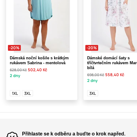
-20%
-20%
Dámská noční košile s krátkým
Dámské domácí šaty s
rukávem Sabrina - mentolová
tříčtvrtečním rukávem Mar
bílá
502,40 Kč
628,00 Kč
558,40 Kč
698,00 Kč
2 dny
2 dny
1XL
3XL
3XL
Přihlaste se k odběru a buďte o krok napřed.