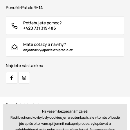
Pondělí-Pátek:
9-14
Potřebujete pomoc?
+420 731 315 486
Máte dotazy a návrhy?
objednavky@perfektnipradlo.cz
Najdete nás také na
Bezpečná platba kartou:
Na vašem bezpečí nám záleží
Rádi bychom, kdyby byly cookies jen o sušenkách, ale v tomto případě
jde spíše o to, vám zpříjemnit nákupní proces, vylepšovat a
zpřehledňovat web, nebo sem tam vám ukázat, že zrovna máme