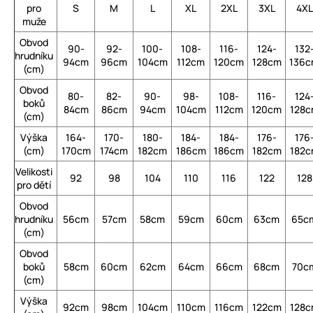
pro
S
M
L
XL
2XL
3XL
4XL
muže
Obvod
90-
92-
100-
108-
116-
124-
132
hrudníku
94cm
96cm
104cm
112cm
120cm
128cm
136
(cm)
Obvod
80-
82-
90-
98-
108-
116-
124
boků
84cm
86cm
94cm
104cm
112cm
120cm
128
(cm)
Výška
164-
170-
180-
184-
184-
176-
176
(cm)
170cm
174cm
182cm
186cm
186cm
182cm
182
Velikosti
92
98
104
110
116
122
128
pro dětí
Obvod
hrudníku
56cm
57cm
58cm
59cm
60cm
63cm
65c
(cm)
Obvod
boků
58cm
60cm
62cm
64cm
66cm
68cm
70c
(cm)
Výška
92cm
98cm
104cm
110cm
116cm
122cm
128