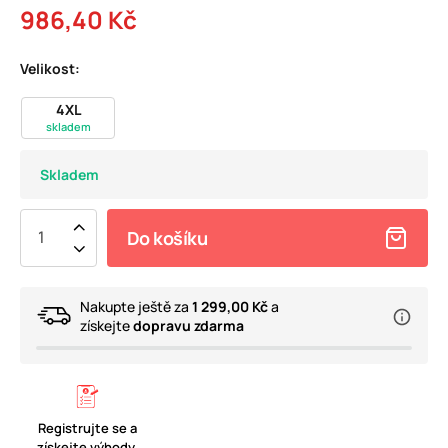
986,40 Kč
Velikost:
4XL
skladem
Skladem
Do košíku
Nakupte ještě za
1 299,00 Kč
a
získejte
dopravu zdarma
Registrujte se a
získejte výhody.