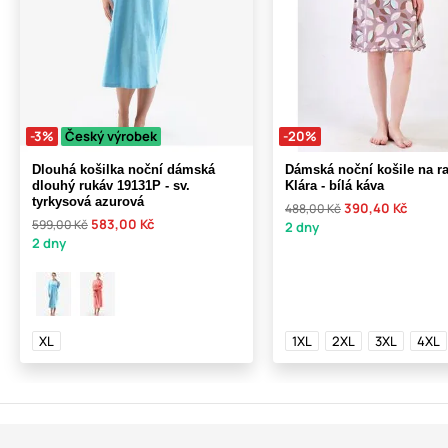
-3%
Český výrobek
-20%
Dlouhá košilka noční dámská
Dámská noční košile na r
dlouhý rukáv 19131P - sv.
Klára - bílá káva
tyrkysová azurová
390,40 Kč
488,00 Kč
583,00 Kč
599,00 Kč
2 dny
2 dny
XL
1XL
2XL
3XL
4XL