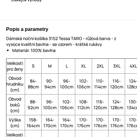
Popis a parametry
Dámská noční košilka 3152 Tessa TARO - růžová barva - z
vysoce kvalitní bavlna - se vzorem - krátké rukávy
Materiál: 100% bavlna
Velikosti
S
M
L
XL
2XL
3XL
4XL
pro ženy
Obvod
84-
90-
96-
102-
110-
116-
124
hrudníku
88cm
94cm
100cm
106cm
114cm
120cm
128
(cm)
Obvod
88-
96-
102-
108-
116-
124-
130
boků
92cm
100cm
106cm
112cm
120cm
128cm
134
(cm)
Výška
158-
164-
164-
170-
170-
170-
170
(cm)
164cm
170cm
170cm
176cm
176cm
176cm
176
Velikosti