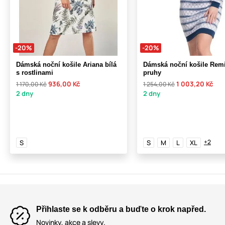
-20%
-20%
Dámská noční košile Ariana bílá
Dámská noční košile Remi
s rostlinami
pruhy
936,00 Kč
1 003,20 Kč
1 170,00 Kč
1 254,00 Kč
2 dny
2 dny
+2
S
S
M
L
XL
Přihlaste se k odběru a buďte o krok napřed.
Novinky, akce a slevy.