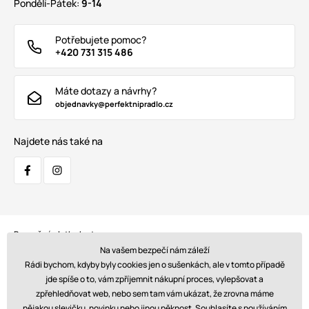
Pondělí-Pátek:
9-14
Potřebujete pomoc?
+420 731 315 486
Máte dotazy a návrhy?
objednavky@perfektnipradlo.cz
Najdete nás také na
Bezpečná platba kartou:
Na vašem bezpečí nám záleží
Rádi bychom, kdyby byly cookies jen o sušenkách, ale v tomto případě
jde spíše o to, vám zpříjemnit nákupní proces, vylepšovat a
zpřehledňovat web, nebo sem tam vám ukázat, že zrovna máme
Doprava:
nějakou slevičku, novinku nebo jinou pěknost. Souhlasíte s používáním