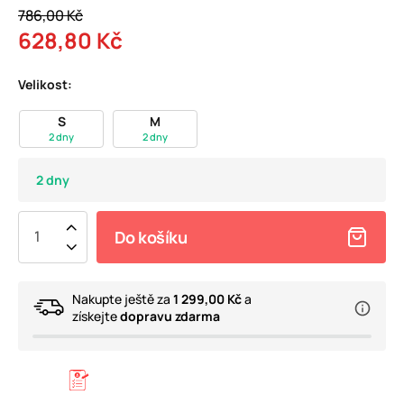
786,00 Kč
628,80 Kč
Velikost:
S
M
2 dny
2 dny
2 dny
Do košíku
Nakupte ještě za
1 299,00 Kč
a
získejte
dopravu zdarma