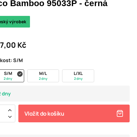
co Bamboo 95033P - černá
eský výrobek
7,00 Kč
ikost:
S/M
S/M
M/L
L/XL
2 dny
2 dny
2 dny
2 dny
Vložit do košíku