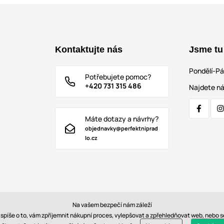
Kontaktujte nás
Jsme tu
Pondělí-P
Potřebujete pomoc?
+420 731 315 486
Najdete ná
Máte dotazy a návrhy?
objednavky@perfektniprad
lo.cz
Na vašem bezpečí nám záleží
e spíše o to, vám zpříjemnit nákupní proces, vylepšovat a zpřehledňovat web, nebo