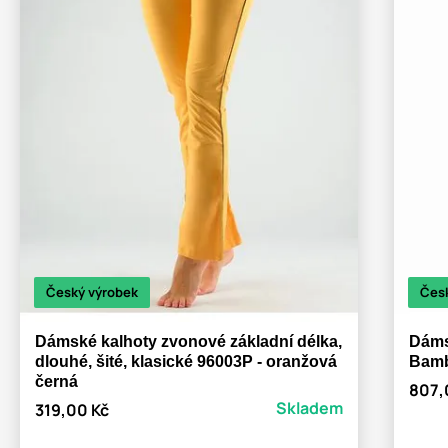
Český výrobek
Čes
Dámské kalhoty zvonové základní délka,
Dáms
dlouhé, šité, klasické 96003P - oranžová
Bamb
černá
807,
Skladem
319,00 Kč