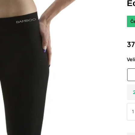
E
Č
37
Vel