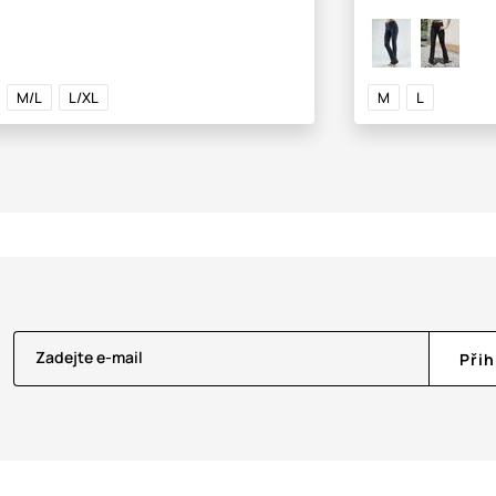
M/L
L/XL
M
L
Zadejte e-mail
Přih