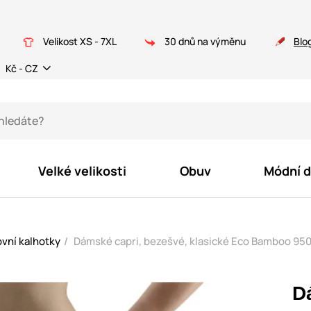
Velikost XS - 7XL
30 dnů na výměnu
Blo
Kč - CZ
Velké velikosti
Obuv
Módní 
vní kalhotky
Dámské capri, bezešvé, klasické Eco Bamboo 950
D