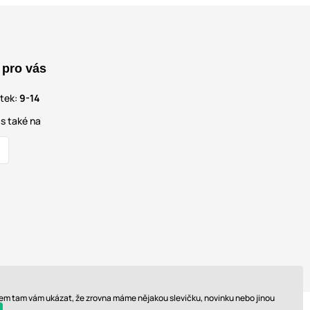
 pro vás
átek:
9-14
s také na
 sem tam vám ukázat, že zrovna máme nějakou slevičku, novinku nebo jinou