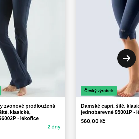
Český výrobek
y zvonové prodloužená
Dámské capri, šité, klasi
ité, klasické,
jednobarevné 95001P - l
6002P - lékořice
560,00 Kč
2 dny