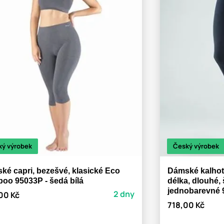
ký výrobek
Český výrobek
ké capri, bezešvé, klasické Eco
Dámské kalhot
oo 95033P - šedá bílá
délka, dlouhé, š
jednobarevné 9
2 dny
00 Kč
718,00 Kč