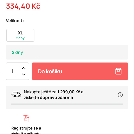
334,40 Kč
Velikost:
XL
2 dny
2 dny
Do košíku
Nakupte ještě za
1 299,00 Kč
a
získejte
dopravu zdarma
Registrujte se a
získejte výhody.