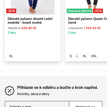
-20%
Doprava zdarma
-20%
Dámské pyžamo dlouhé Lední
Dámské pyžamo Queen C
medvěd - tmavě modrá
černé
636,80 Kč
1 393,60 Kč
796,00 Kč
1 742,00 Kč
2 dny
2 dny
XL
S
L
XL
XXL
Přihlaste se k odběru a buďte o krok napřed.
Novinky, akce a slevy.
Zadejte e-mail