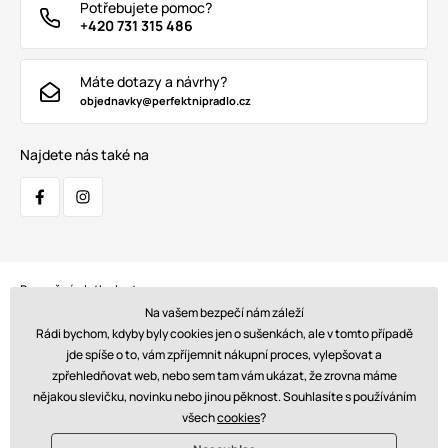
Potřebujete pomoc?
+420 731 315 486
Máte dotazy a návrhy?
objednavky@perfektnipradlo.cz
Najdete nás také na
Bezpečná platba kartou:
Na vašem bezpečí nám záleží
Rádi bychom, kdyby byly cookies jen o sušenkách, ale v tomto případě
jde spíše o to, vám zpříjemnit nákupní proces, vylepšovat a
zpřehledňovat web, nebo sem tam vám ukázat, že zrovna máme
Doprava:
nějakou slevičku, novinku nebo jinou pěknost. Souhlasíte s používáním
všech
cookies
?