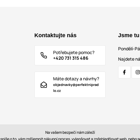
Kontaktujte nás
Jsme tu
Pondělí-P
Potřebujete pomoc?
+420 731 315 486
Najdete ná
Máte dotazy a návrhy?
objednavky@perfektniprad
lo.cz
Na vašem bezpečí nám záleží
e spíše o to, vám zpříjemnit nákupní proces, vylepšovat a zpřehledňovat web, nebo