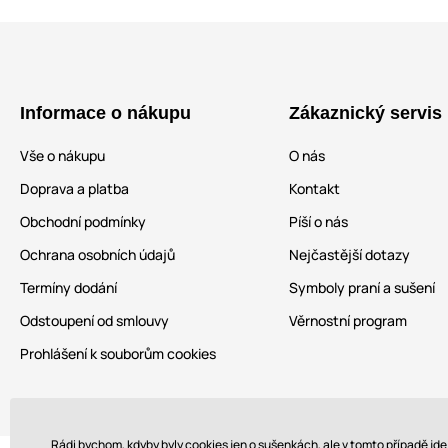
Informace o nákupu
Zákaznický servis
Vše o nákupu
O nás
Doprava a platba
Kontakt
Obchodní podmínky
Píší o nás
Ochrana osobních údajů
Nejčastější dotazy
Termíny dodání
Symboly praní a sušení
Odstoupení od smlouvy
Věrnostní program
Prohlášení k souborům cookies
Rádi bychom, kdyby byly cookies jen o sušenkách, ale v tomto případě jd