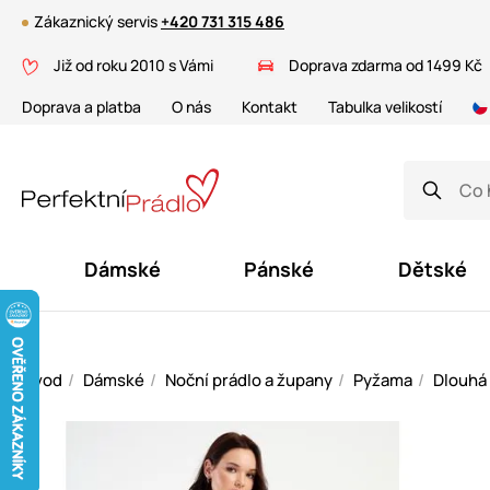
Zákaznický servis
+420 731 315 486
Již od roku 2010 s Vámi
Doprava zdarma od 1499 Kč
Doprava a platba
O nás
Kontakt
Tabulka velikostí
Dámské
Pánské
Dětské
Úvod
Dámské
Noční prádlo a župany
Pyžama
Dlouhá