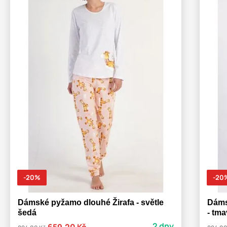
-20%
-20
Dámské pyžamo dlouhé Žirafa - světle
Dáms
šedá
- tm
2 dny
659,20 Kč