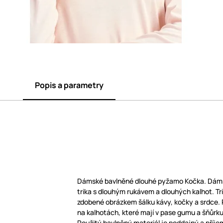
Popis a parametry
Dámské bavlněné dlouhé pyžamo Kočka. Dáms
trika s dlouhým rukávem a dlouhých kalhot. Tr
zdobené obrázkem šálku kávy, kočky a srdce. P
na kalhotách, které mají v pase gumu a šňůrku
Použitý bavlněný materiál je poddajný a příje