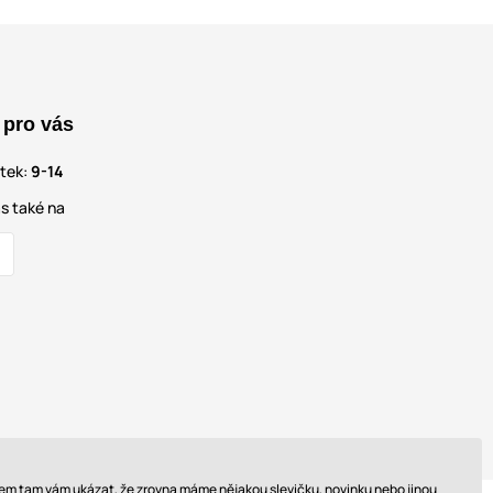
 pro vás
átek:
9-14
s také na
 sem tam vám ukázat, že zrovna máme nějakou slevičku, novinku nebo jinou