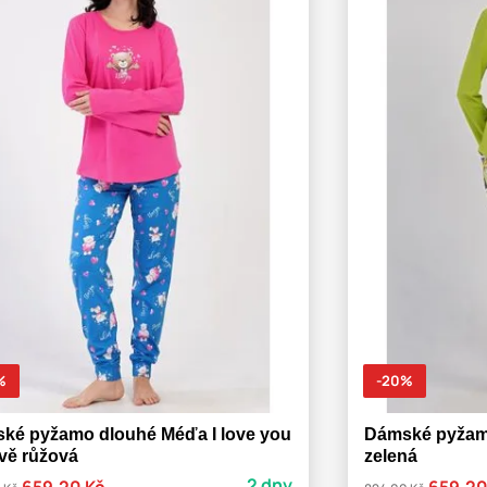
%
-20%
ké pyžamo dlouhé Méďa I love you
Dámské pyžamo
avě růžová
zelená
2 dny
659,20 Kč
659,20