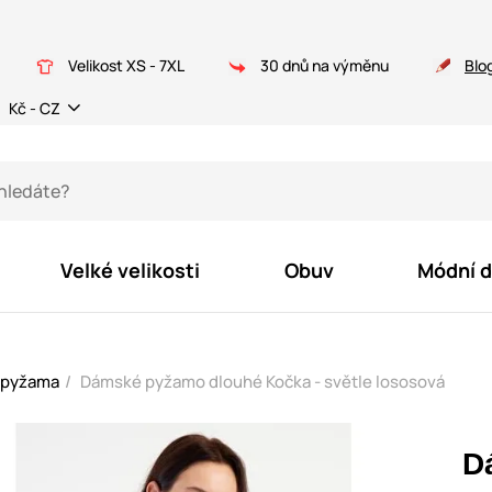
Velikost XS - 7XL
30 dnů na výměnu
Blo
Kč - CZ
Velké velikosti
Obuv
Módní 
 pyžama
Dámské pyžamo dlouhé Kočka - světle lososová
D