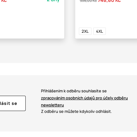
936,00 Kč
2XL
4XL
Přihlášením k odběru souhlasíte se
zpracováním osobních údajů pro účely odběru
lásit se
newsletteru
Z odběru se můžete kdykoliv odhlásit.