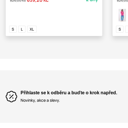
824,00 Kč
824,00
S
L
XL
S
Přihlaste se k odběru a buďte o krok napřed.
Novinky, akce a slevy.