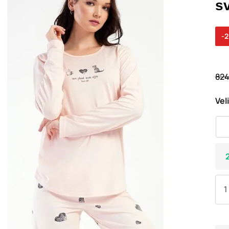
s
-
824
Vel