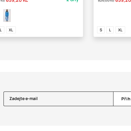
 Kč
824,00 Kč
L
XL
S
L
XL
Zadejte e-mail
Přih