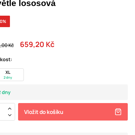
větle lososová
20%
659,20 Kč
,00 Kč
ikost:
XL
2 dny
2 dny
Vložit do košíku