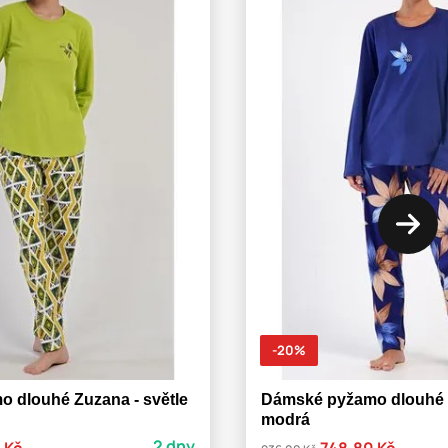
-20%
 dlouhé Zuzana - světle
Dámské pyžamo dlouhé 
modrá
2 dny
 Kč
748,80 Kč