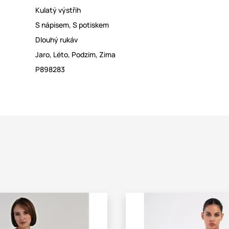
Kulatý výstřih
S nápisem
,
S potiskem
Dlouhý rukáv
Jaro
,
Léto
,
Podzim
,
Zima
P898283