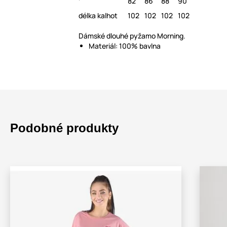
82
86
88
90
délka kalhot
102
102
102
102
Dámské dlouhé pyžamo Morning.
Materiál: 100% bavlna
Podobné produkty