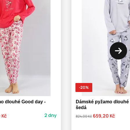
-20%
o dlouhé Good day -
Dámské pyžamo dlouhé P
šedá
2 dny
 Kč
659,20 Kč
824,00 Kč