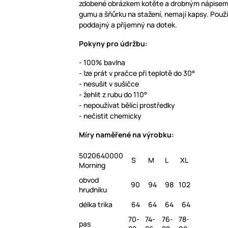
zdobené obrázkem kotěte a drobným nápisem.
gumu a šňůrku na stažení, nemají kapsy. Použi
poddajný a příjemný na dotek.
Pokyny pro údržbu:
- 100% bavlna
- lze prát v pračce při teplotě do 30°
- nesušit v sušičce
- žehlit z rubu do 110°
- nepoužívat bělící prostředky
- nečistit chemicky
Míry naměřené na výrobku:
5020640000
S
M
L
XL
Morning
obvod
90
94
98
102
hrudníku
délka trika
64
64
64
64
70-
74-
76-
78-
pas