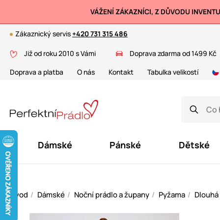
VÁŽENÍ ZÁKAZNÍCI, Z DŮVODU INVENT
Zákaznický servis
+420 731 315 486
Již od roku 2010 s Vámi
Doprava zdarma od 1499 Kč
Doprava a platba
O nás
Kontakt
Tabulka velikostí
Dámské
Pánské
Dětské
Úvod
Dámské
Noční prádlo a župany
Pyžama
Dlouhá