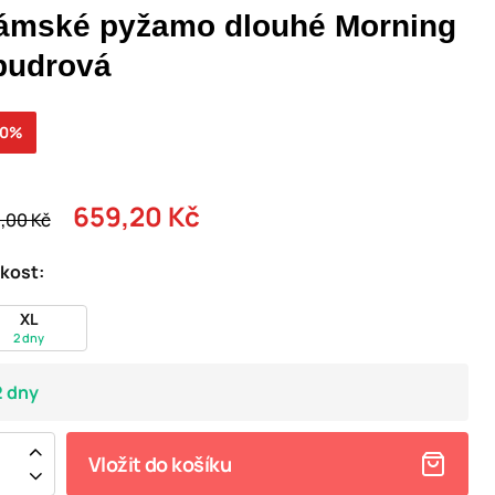
ámské pyžamo dlouhé Morning
 pudrová
20%
659,20 Kč
,00 Kč
ikost:
XL
2 dny
2 dny
Vložit do košíku