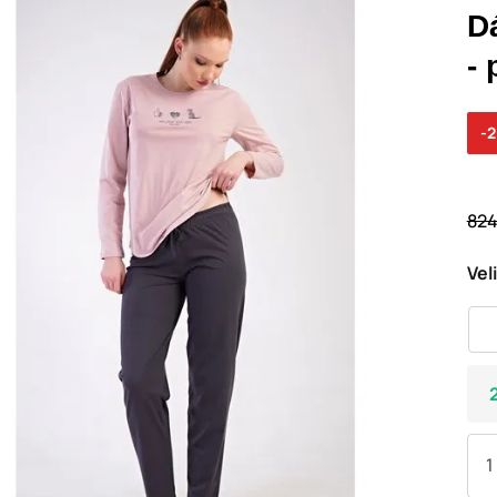
D
-
-
824
Vel