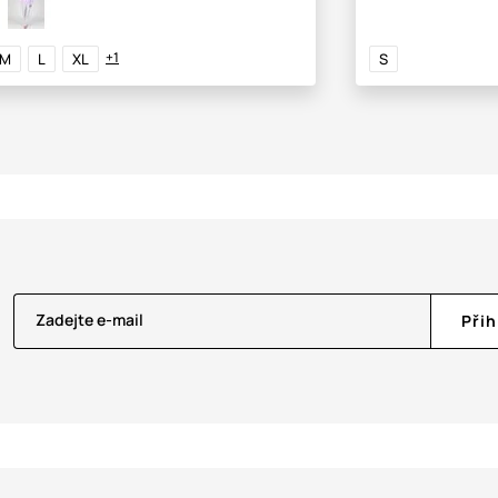
+1
M
L
XL
S
Zadejte e-mail
Přih