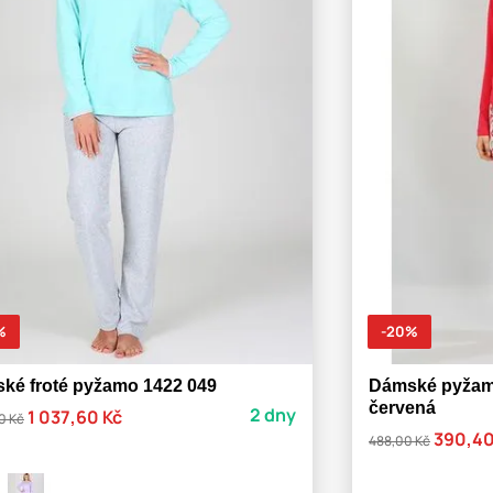
%
-20%
ké froté pyžamo 1422 049
Dámské pyžam
červená
2 dny
1 037,60 Kč
0 Kč
390,40
488,00 Kč