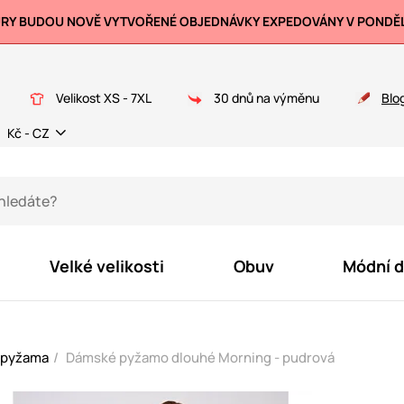
URY BUDOU NOVĚ VYTVOŘENÉ OBJEDNÁVKY EXPEDOVÁNY V PONDĚLÍ
Velikost XS - 7XL
30 dnů na výměnu
Blo
Kč - CZ
Velké velikosti
Obuv
Módní 
 pyžama
Dámské pyžamo dlouhé Morning - pudrová