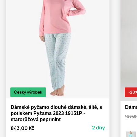
Český výrobek
-20
Dámské pyžamo dlouhé dámské, šité, s
Dáms
potiskem Pyžama 2023 19151P -
1 297,0
starorůžová peprmint
2 dny
843,00 Kč