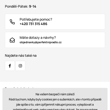
Pondělí-Pátek:
9-14
Potřebujete pomoc?
+420 731 315 486
Máte dotazy a návrhy?
objednavky@perfektnipradlo.cz
Najdete nás také na
Bezpečná platba kartou:
Na vašem bezpečí nám záleží
Rádi bychom, kdyby byly cookies jen o sušenkách, ale v tomto případě
jde spíše o to, vám zpříjemnit nákupní proces, vylepšovat a
zpřehledňovat web, nebo sem tam vám ukázat, že zrovna máme