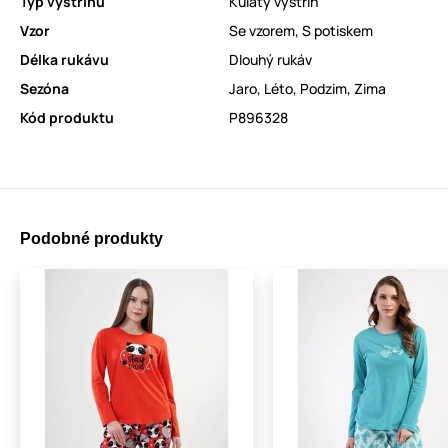
Typ výstřihu
Kulatý výstřih
Vzor
Se vzorem
,
S potiskem
Délka rukávu
Dlouhý rukáv
Sezóna
Jaro
,
Léto
,
Podzim
,
Zima
Kód produktu
P896328
Podobné produkty