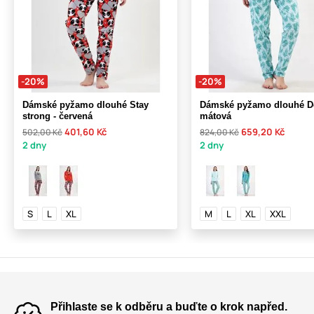
-20%
-20%
Dámské pyžamo dlouhé Stay
Dámské pyžamo dlouhé De
strong - červená
mátová
401,60 Kč
659,20 Kč
502,00 Kč
824,00 Kč
2 dny
2 dny
S
L
XL
M
L
XL
XXL
Přihlaste se k odběru a buďte o krok napřed.