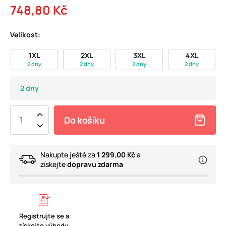
748,80 Kč
Velikost:
1XL
2XL
3XL
4XL
2 dny
2 dny
2 dny
2 dny
2 dny
Do košíku
Nakupte ještě za
1 299,00 Kč
a
získejte
dopravu zdarma
Registrujte se a
získejte výhody.