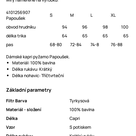
4101256907
S
M
L
XL
Papoušek
obvod hrudníku
94
96
98
100
délka trika
64
65
65
65
pas
68-80
72-84
74-8
76-88
Dámské kapri pyžamo Papoušek.
Materiál: 100% bavlna
Délka rukávu: Krátký
Délka nohavic: Tříčtvrteční
Základní parametry
Filtr Barva
Tyrkysová
Materiál - složení
100% bavlna
Délka
Capri
Vzor
S potiskem
Délka rukávu
Krátký rukáv