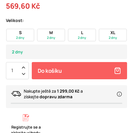
569,60 Kč
Velikost:
S
M
L
XL
2 dny
2 dny
2 dny
2 dny
2 dny
Do košíku
Nakupte ještě za
1 299,00 Kč
a
získejte
dopravu zdarma
Registrujte se a
získejte výhody.