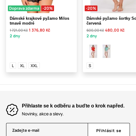
Doprava zdarma
-20%
-20%
Dámské krajkové pyžamo Milos
Dámské pyžamo šortky Sof
tmavě modré
červená
1 376,80 Kč
480,00 Kč
1 721,00 Kč
600,00 Kč
2 dny
2 dny
L
XL
XXL
S
Přihlaste se k odběru a buďte o krok napřed.
Novinky, akce a slevy.
Zadejte e-mail
Přihlásit se