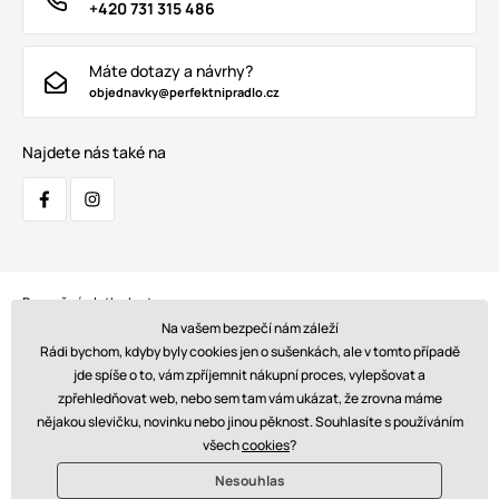
+420 731 315 486
Máte dotazy a návrhy?
objednavky@perfektnipradlo.cz
Najdete nás také na
Bezpečná platba kartou:
Na vašem bezpečí nám záleží
Rádi bychom, kdyby byly cookies jen o sušenkách, ale v tomto případě
jde spíše o to, vám zpříjemnit nákupní proces, vylepšovat a
zpřehledňovat web, nebo sem tam vám ukázat, že zrovna máme
Doprava:
nějakou slevičku, novinku nebo jinou pěknost. Souhlasíte s používáním
všech
cookies
?
Nesouhlas