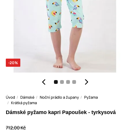
-20%
Úvod
Dámské
Noční prádlo a župany
Pyžama
Krátká pyžama
Dámské pyžamo kapri Papoušek - tyrkysová
712,00 Kč