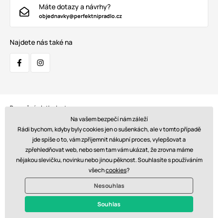
Máte dotazy a návrhy?
objednavky@perfektnipradlo.cz
Najdete nás také na
Bezpečná platba kartou:
Na vašem bezpečí nám záleží
Rádi bychom, kdyby byly cookies jen o sušenkách, ale v tomto případě
jde spíše o to, vám zpříjemnit nákupní proces, vylepšovat a
zpřehledňovat web, nebo sem tam vám ukázat, že zrovna máme
Doprava:
nějakou slevičku, novinku nebo jinou pěknost. Souhlasíte s používáním
všech
cookies
?
Nesouhlas
© 2026 www.perfektnipradlo.cz. Technicky zajišťuje
Simplia s.r.o.
Souhlas
Kč - CZ