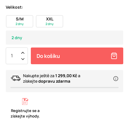
Velikost:
S/M
XXL
2 dny
2 dny
2 dny
Do košíku
Nakupte ještě za
1 299,00 Kč
a
získejte
dopravu zdarma
Registrujte se a
získejte výhody.