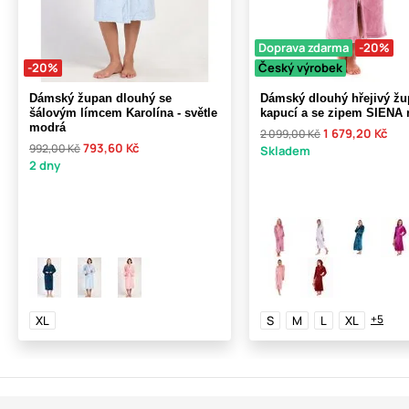
Doprava zdarma
-20%
-20%
Český výrobek
Dámský župan dlouhý se
Dámský dlouhý hřejivý žu
šálovým límcem Karolína - světle
kapucí a se zipem SIENA 
modrá
1 679,20 Kč
2 099,00 Kč
793,60 Kč
992,00 Kč
Skladem
2 dny
+5
XL
S
M
L
XL