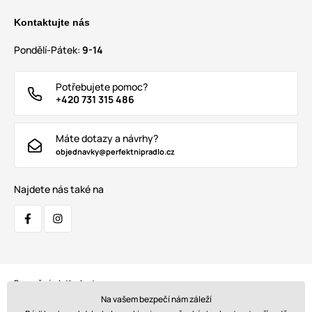
Kontaktujte nás
Pondělí-Pátek:
9-14
Potřebujete pomoc?
+420 731 315 486
Máte dotazy a návrhy?
objednavky@perfektnipradlo.cz
Najdete nás také na
Bezpečná platba kartou:
Na vašem bezpečí nám záleží