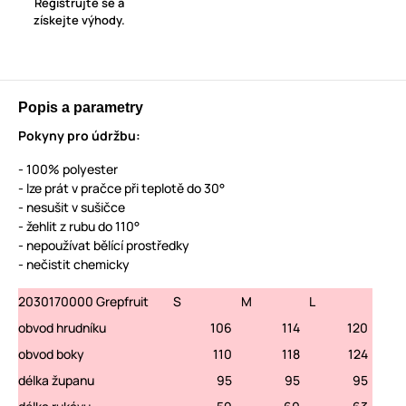
Registrujte se a
získejte výhody.
Popis a parametry
Pokyny pro údržbu:
- 100% polyester
- lze prát v pračce při teplotě do 30°
- nesušit v sušičce
- žehlit z rubu do 110°
- nepoužívat bělící prostředky
- nečistit chemicky
2030170000 Grepfruit
S
M
L
obvod hrudníku
106
114
120
obvod boky
110
118
124
délka županu
95
95
95