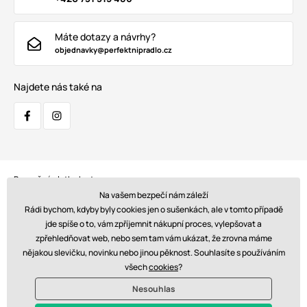
Máte dotazy a návrhy?
objednavky@perfektnipradlo.cz
Najdete nás také na
Bezpečná platba kartou:
Na vašem bezpečí nám záleží
Rádi bychom, kdyby byly cookies jen o sušenkách, ale v tomto případě
jde spíše o to, vám zpříjemnit nákupní proces, vylepšovat a
zpřehledňovat web, nebo sem tam vám ukázat, že zrovna máme
Doprava:
nějakou slevičku, novinku nebo jinou pěknost. Souhlasíte s používáním
všech
cookies
?
Nesouhlas
© 2026 www.perfektnipradlo.cz. Technicky zajišťuje
Simplia s.r.o.