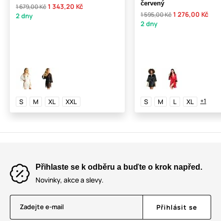
červený
1 343,20 Kč
1 679,00 Kč
1 276,00 Kč
1 595,00 Kč
2 dny
2 dny
+1
S
M
XL
XXL
S
M
L
XL
Přihlaste se k odběru a buďte o krok napřed.
Novinky, akce a slevy.
Zadejte e-mail
Přihlásit se