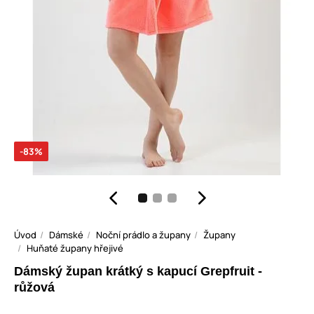
-83%
Úvod
Dámské
Noční prádlo a župany
Župany
Huňaté župany hřejivé
Dámský župan krátký s kapucí Grepfruit -
růžová