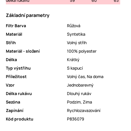
délka rukávu
59
60
63
Základní parametry
Filtr Barva
Růžová
Materiál
Syntetika
Střih
Volný střih
Materiál - složení
100% polyester
Délka
Krátký
Typ výstřihu
S kapucí
Příležitost
Volný čas
,
Na doma
Vzor
Jednobarevný
Délka rukávu
Dlouhý rukáv
Sezóna
Podzim
,
Zima
Zapínání
Rychlozavazování
Kód produktu
P836079