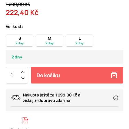
1 290,00 Kč
222,40 Kč
Velikost:
S
M
L
2 dny
2 dny
2 dny
2 dny
Do košíku
Nakupte ještě za
1 299,00 Kč
a
získejte
dopravu zdarma