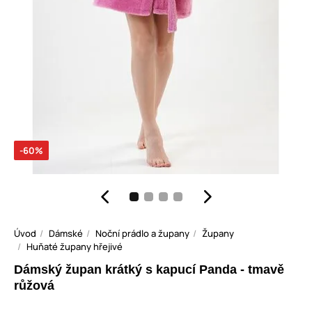
-60%
Úvod
Dámské
Noční prádlo a župany
Župany
Huňaté župany hřejivé
Dámský župan krátký s kapucí Panda - tmavě
růžová