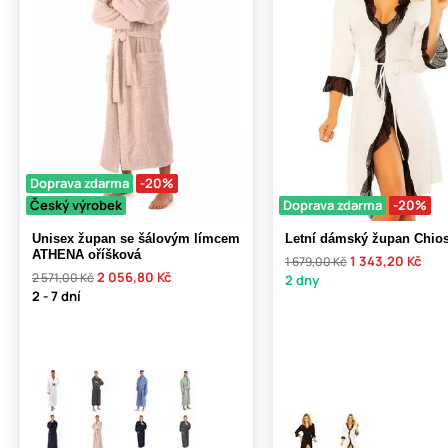
Doprava zdarma
-20%
Český výrobek
Doprava zdarma
-20%
Unisex župan se šálovým límcem
Letní dámský župan Chios
ATHENA oříšková
1 343,20 Kč
1 679,00 Kč
2 056,80 Kč
2 571,00 Kč
2 dny
2 - 7 dní