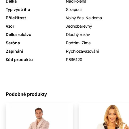
Délka
Nad kolena
Typ výstřihu
S kapucí
Příležitost
Volný čas
,
Na doma
Vzor
Jednobarevný
Délka rukávu
Dlouhý rukáv
Sezóna
Podzim
,
Zima
Zapínání
Rychlozavazování
Kód produktu
P836120
Podobné produkty