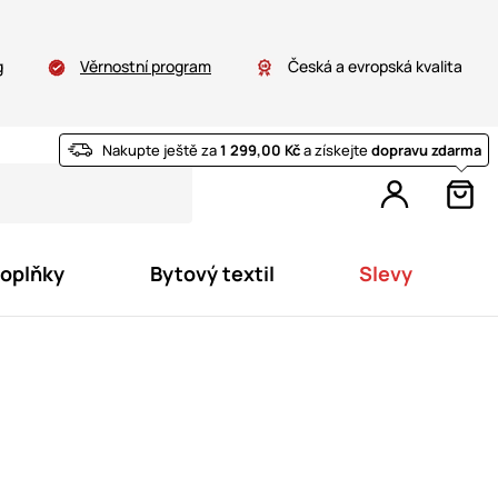
g
Věrnostní program
Česká a evropská kvalita
Nakupte ještě za
1 299,00 Kč
a získejte
dopravu zdarma
doplňky
Bytový textil
Slevy