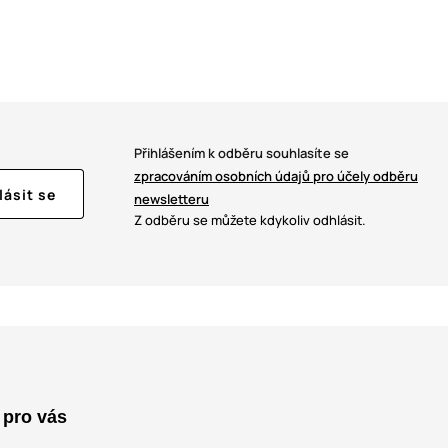
Přihlášením k odběru souhlasíte se
zpracováním osobních údajů pro účely odběru
lásit se
newsletteru
Z odběru se můžete kdykoliv odhlásit.
 pro vás