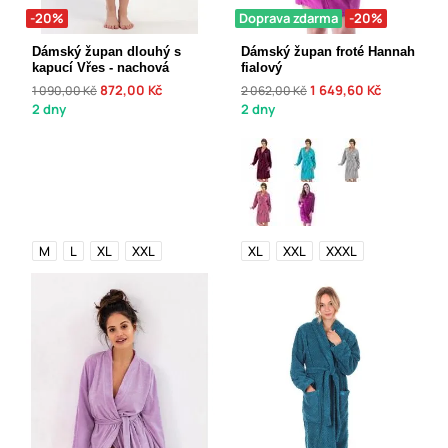
-20%
Doprava zdarma
-20%
Dámský župan dlouhý s
Dámský župan froté Hannah
kapucí Vřes - nachová
fialový
872,00 Kč
1 649,60 Kč
1 090,00 Kč
2 062,00 Kč
2 dny
2 dny
M
L
XL
XXL
XL
XXL
XXXL