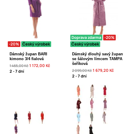
Doprava zdarma
-20%
-20%
Český výrobek
Český výrobek
Dámský župan BARI
Dámský dlouhý savý župan
kimono 3/4 fialová
se šálovým límcem TAMPA
šeříková
1 172,00 Kč
1 465,00 Kč
1 679,20 Kč
2 099,00 Kč
2 - 7 dní
2 - 7 dní