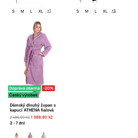
+1
+5
S
M
L
XL
S
M
L
XL
Doprava zdarma
-20%
Český výrobek
Dámský dlouhý župan s
kapucí ATHENA fialová
1 988,80 Kč
2 486,00 Kč
2 - 7 dní