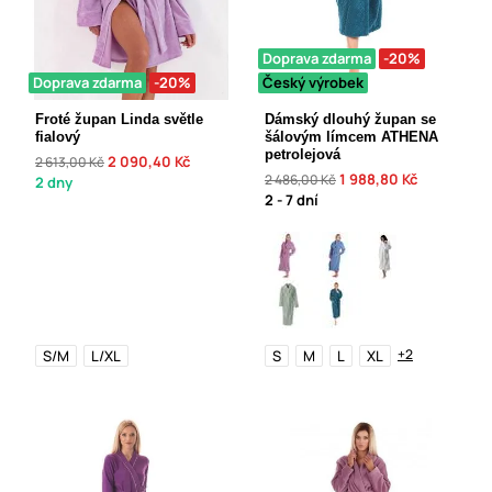
Doprava zdarma
-20%
Doprava zdarma
-20%
Český výrobek
Froté župan Linda světle
Dámský dlouhý župan se
fialový
šálovým límcem ATHENA
petrolejová
2 090,40 Kč
2 613,00 Kč
1 988,80 Kč
2 486,00 Kč
2 dny
2 - 7 dní
+2
S/M
L/XL
S
M
L
XL