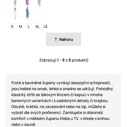
+2
S
M
L
XL
Nahoru
Zobrazuji
1 - 9
z
9
produktů
Froté a bavlněné župany vynikají absorpční schopností,
jsou hebké na omak, lehké a snadno se udržují. Pohodlný
klasický střih se šálovým límcem či kapucí v mnoha
barevných variantách i s ozdobnými detaily či krajkou.
Dlouhé, krátké, na zavazování nebo na zip, můžete si
vybrat dle svých preferencí. Zamilujete si dokonalý
komfort v měkkém županu třeba u TV, v křesle s knihou
nebo v sauně.