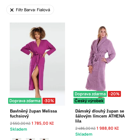
Filtr Barva: Fialová
Doprava zdarma
-20%
Doprava zdarma
-30%
Český výrobek
Bavlněný župan Melissa
Dámský dlouhý župan se
fuchsiový
šálovým límcem ATHENA
lila
1 785,00 Kč
2 550,00 Kč
1 988,80 Kč
2 486,00 Kč
Skladem
Skladem