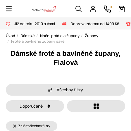
Již od roku 2010 s Vámi
Doprava zdarma od 1499 Kč
Úvod
Dámské
Noční prádlo a župany
Župany
Froté a bavlněné župany savé
Dámské froté a bavlněné župany,
Fialová
Všechny filtry
Doporučené
Zrušit všechny filtry