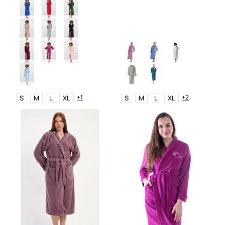
+1
+2
S
M
L
XL
S
M
L
XL