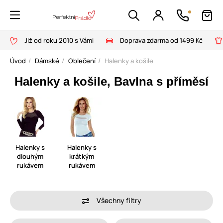
Již od roku 2010 s Vámi
Doprava zdarma od 1499 Kč
Úvod
Dámské
Oblečení
Halenky a košile
Halenky a košile, Bavlna s příměsí
Halenky s
Halenky s
dlouhým
krátkým
rukávem
rukávem
Všechny filtry