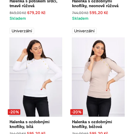
Halenka s potiskem srdcí,
Halenka s ozdobnými
tmavě růžová
knoflíky, neonově růžová
679,20 Kč
595,20 Kč
849,00 Kč
744,00 Kč
Skladem
Skladem
Univerzální
Univerzální
-20%
-20%
Halenka s ozdobnými
Halenka s ozdobnými
knoflíky, bílá
knoflíky, béžová
595,20 Kč
595,20 Kč
744,00 Kč
744,00 Kč