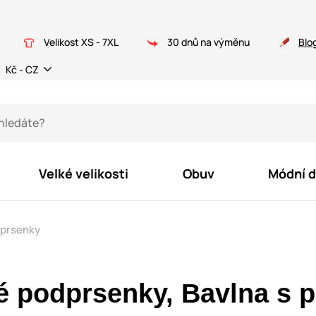
Velikost XS - 7XL
30 dnů na výměnu
Blo
Kč - CZ
Velké velikosti
Obuv
Módní 
dprsenky
é podprsenky, Bavlna s p