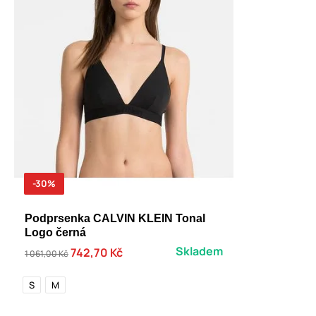
-30%
Podprsenka CALVIN KLEIN Tonal
Logo černá
Skladem
742,70 Kč
1 061,00 Kč
S
M