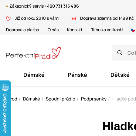
Zákaznický servis
+420 731 315 486
Již od roku 2010 s Vámi
Doprava zdarma od 1499 Kč
Doprava a platba
O nás
Kontakt
Tabulka velikostí
Dámské
Pánské
Dětské
Úvod
Dámské
Spodní prádlo
Podprsenky
Hladké po
Hladk