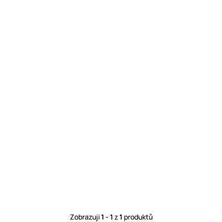
Zobrazuji
1 - 1
z
1
produktů