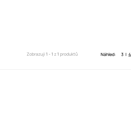
Zobrazuji
1 - 1
z
1
produktů
Náhled:
3
|
4