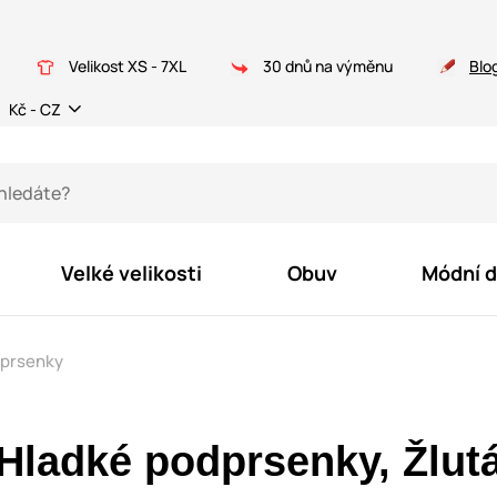
Velikost XS - 7XL
30 dnů na výměnu
Blo
Kč - CZ
Velké velikosti
Obuv
Módní 
dprsenky
Hladké podprsenky, Žlut