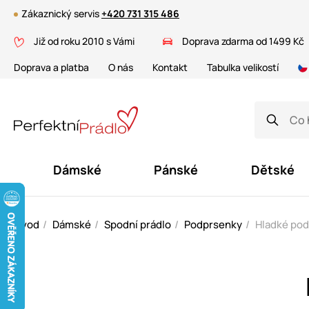
Zákaznický servis
+420 731 315 486
Již od roku 2010 s Vámi
Doprava zdarma od 1499 Kč
Doprava a platba
O nás
Kontakt
Tabulka velikostí
Dámské
Pánské
Dětské
Úvod
Dámské
Spodní prádlo
Podprsenky
Hladké po