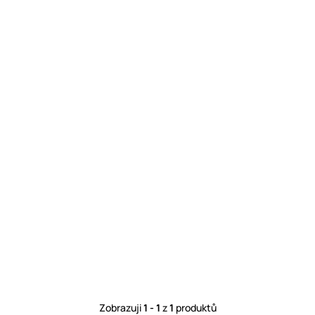
Zobrazuji
1 - 1
z
1
produktů