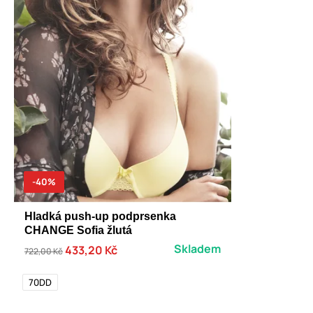
-40%
Hladká push-up podprsenka
CHANGE Sofia žlutá
Skladem
433,20 Kč
722,00 Kč
70DD