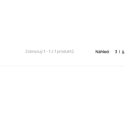
Zobrazuji
1 - 1
z
1
produktů
Náhled:
3
|
4