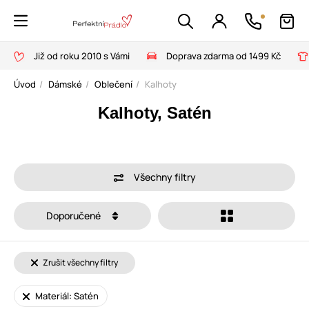
Již od roku 2010 s Vámi
Doprava zdarma od 1499 Kč
Úvod
Dámské
Oblečení
Kalhoty
Kalhoty, Satén
Všechny filtry
Doporučené
Zrušit všechny filtry
Materiál: Satén