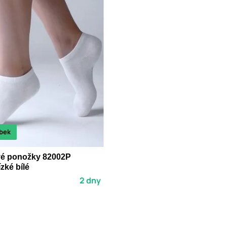
bek
é ponožky 82002P
zké bílé
2 dny