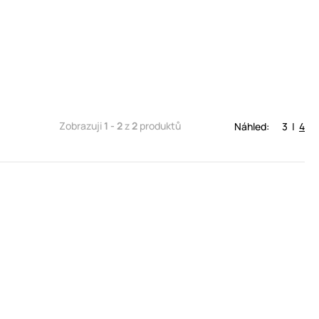
Zobrazuji
1 - 2
z
2
produktů
Náhled:
3
|
4