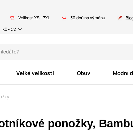
Velikost XS - 7XL
30 dnů na výměnu
Blo
Kč - CZ
Velké velikosti
Obuv
Módní 
ožky
otníkové ponožky, Bamb