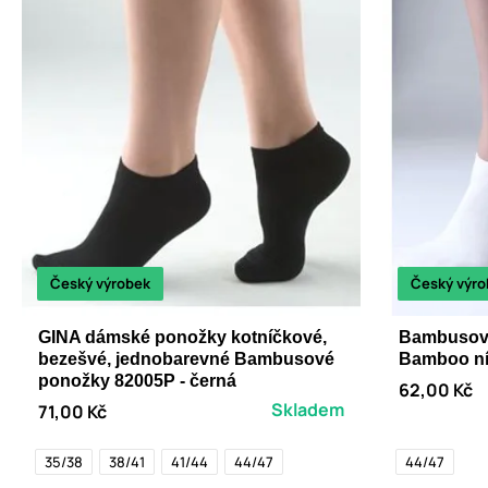
Český výrobek
Český výro
GINA dámské ponožky kotníčkové,
Bambusov
bezešvé, jednobarevné Bambusové
Bamboo ní
ponožky 82005P - černá
62,00 Kč
Skladem
71,00 Kč
35/38
38/41
41/44
44/47
44/47