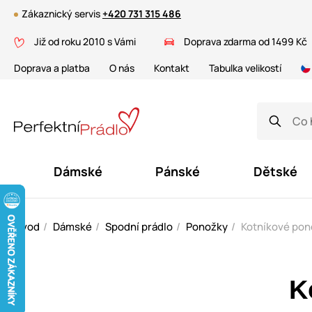
Zákaznický servis
+420 731 315 486
Již od roku 2010 s Vámi
Doprava zdarma od 1499 Kč
Doprava a platba
O nás
Kontakt
Tabulka velikostí
Dámské
Pánské
Dětské
Úvod
Dámské
Spodní prádlo
Ponožky
Kotníkové pon
K