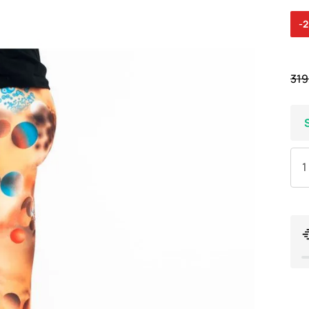
-
319