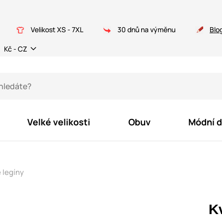
Velikost XS - 7XL
30 dnů na výměnu
Blo
Kč - CZ
Velké velikosti
Obuv
Módní 
 legíny
K