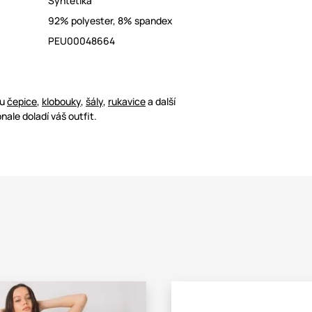
Syntetika
92% polyester, 8% spandex
PEU00048664
ou
čepice
,
klobouky
,
šály
,
rukavice
a další
nale doladí váš outfit.