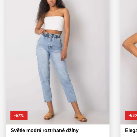
-67%
-63
Světle modré roztrhané džíny
Eleg