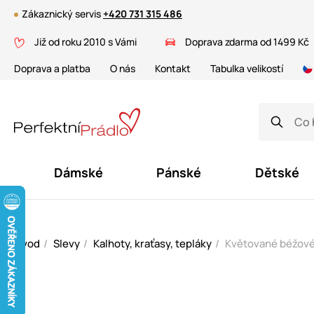
Zákaznický servis
+420 731 315 486
Již od roku 2010 s Vámi
Doprava zdarma od 1499 Kč
Doprava a platba
O nás
Kontakt
Tabulka velikostí
Dámské
Pánské
Dětské
Úvod
Slevy
Kalhoty, kraťasy, tepláky
Květované béžové