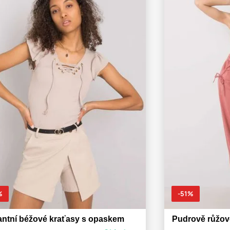
%
-51%
antní béžové kraťasy s opaskem
Pudrově růžové