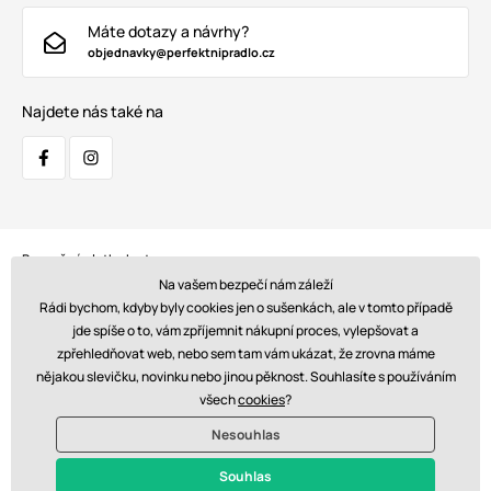
Máte dotazy a návrhy?
objednavky@perfektnipradlo.cz
Najdete nás také na
Bezpečná platba kartou:
Na vašem bezpečí nám záleží
Rádi bychom, kdyby byly cookies jen o sušenkách, ale v tomto případě
jde spíše o to, vám zpříjemnit nákupní proces, vylepšovat a
zpřehledňovat web, nebo sem tam vám ukázat, že zrovna máme
Doprava:
nějakou slevičku, novinku nebo jinou pěknost. Souhlasíte s používáním
všech
cookies
?
Nesouhlas
© 2026 www.perfektnipradlo.cz. Technicky zajišťuje
Simplia s.r.o.
Souhlas
Kč - CZ