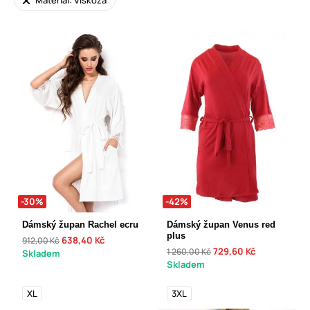
Materiál: Viskóza
-30%
-42%
Dámský župan Rachel ecru
Dámský župan Venus red
plus
638,40 Kč
912,00 Kč
729,60 Kč
1 260,00 Kč
Skladem
Skladem
XL
3XL