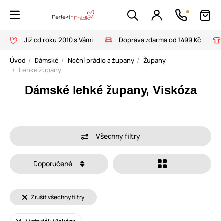
Již od roku 2010 s Vámi
Doprava zdarma od 1499 Kč
Úvod
Dámské
Noční prádlo a župany
Župany
Lehké župany
Dámské lehké župany, Viskóza
Všechny filtry
Doporučené
Zrušit všechny filtry