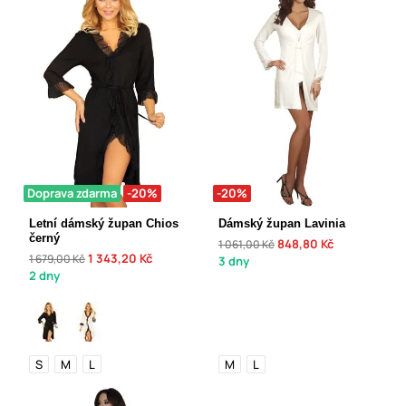
Doprava zdarma
-20%
-20%
Letní dámský župan Chios
Dámský župan Lavinia
černý
848,80 Kč
1 061,00 Kč
1 343,20 Kč
1 679,00 Kč
3 dny
2 dny
S
M
L
M
L