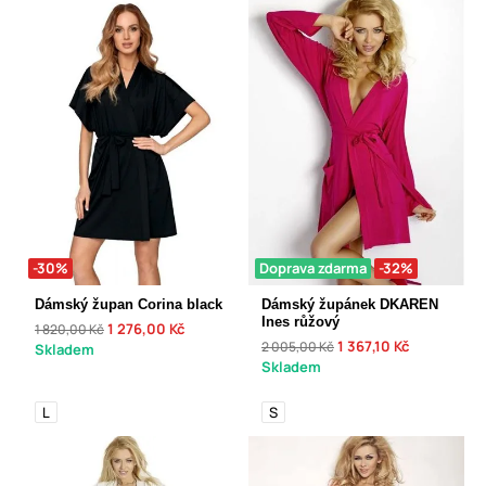
-30%
Doprava zdarma
-32%
Dámský župan Corina black
Dámský župánek DKAREN
Ines růžový
1 276,00 Kč
1 820,00 Kč
1 367,10 Kč
2 005,00 Kč
Skladem
Skladem
L
S