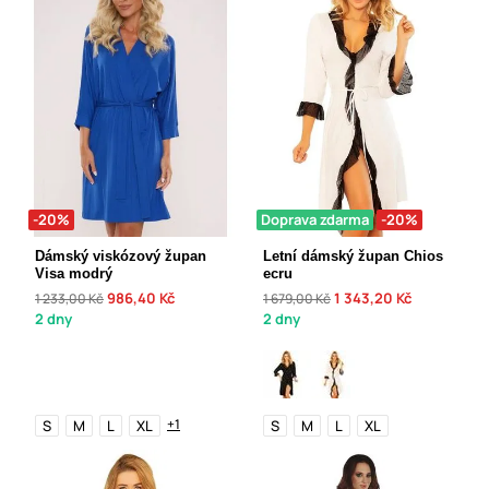
-20%
Doprava zdarma
-20%
Dámský viskózový župan
Letní dámský župan Chios
Visa modrý
ecru
986,40 Kč
1 343,20 Kč
1 233,00 Kč
1 679,00 Kč
2 dny
2 dny
+1
S
M
L
XL
S
M
L
XL