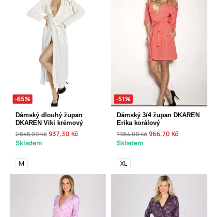
-65%
-51%
Dámský dlouhý župan
Dámský 3/4 župan DKAREN
DKAREN Viki krémový
Erika korálový
937,30 Kč
966,70 Kč
2 646,00 Kč
1 954,00 Kč
Skladem
Skladem
M
XL