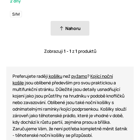
2 dny
S/M
Nahoru
Zobrazuji
1 - 1
z
1
produktů
Preferujete raději
košilku
než
pyžamo
?
Kojící noční
košile
jsou oblíbené především pro svou praktickou a
multifunkční stránku. Důležité jsou detaily usnadňující
kojení jako jsou průstřihy na hrudníku v podobě knoflíčků
nebo zavazování. Oblíbené jsou také noční košilky s
odnímatelnými ramínky/kojící podprsenkou. Košilky slouží
zároveň jako těhotenské prádlo, které je vhodné v době,
kdy dochází k růstu partií, zejména prsou a bříška.
Zaručujeme Vám, že není potřeba kompletně měnit šatník
- těhotenské noční košilky se přizpůsobí.