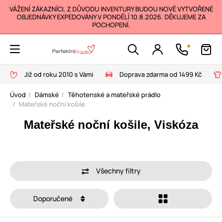
VÁŽENÍ ZÁKAZNÍCI, Z DŮVODU INVENTURY BUDOU NOVĚ VYTVOŘENÉ
OBJEDNÁVKY EXPEDOVÁNY V PONDĚLÍ 10.8.2026. DĚKUJEME ZA
POCHOPENÍ.
Již od roku 2010 s Vámi
Doprava zdarma od 1499 Kč
Úvod
Dámské
Těhotenské a mateřské prádlo
Mateřské noční košile
Mateřské noční košile, Viskóza
Všechny filtry
Doporučené