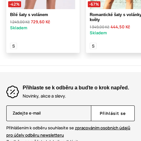
-42%
-67%
Bílé šaty s volánem
Romantické šaty s volánk
květy
729,60 Kč
1 249,00 Kč
444,50 Kč
1 349,00 Kč
Skladem
Skladem
S
S
Přihlaste se k odběru a buďte o krok napřed.
Novinky, akce a slevy.
Zadejte e-mail
Přihlásit se
Přihlášením k odběru souhlasíte se
zpracováním osobních údajů
pro účely odběru newsletteru