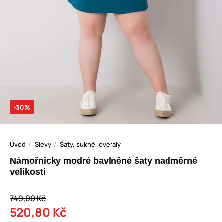
-30%
Úvod
Slevy
Šaty, sukně, overaly
Námořnicky modré bavlněné šaty nadměrné
velikosti
749,00 Kč
520,80 Kč