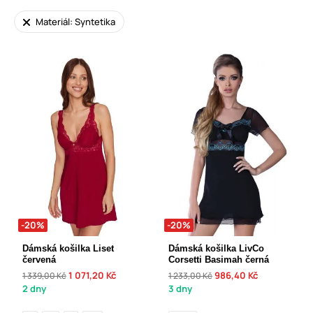
Materiál: Syntetika
-20%
-20%
Dámská košilka Liset
Dámská košilka LivCo
červená
Corsetti Basimah černá
1 071,20 Kč
986,40 Kč
1 339,00 Kč
1 233,00 Kč
2 dny
3 dny