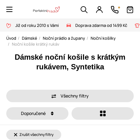
Již od roku 2010 s Vámi
Doprava zdarma od 1499 Kč
Úvod
Dámské
Noční prádlo a župany
Noční košilky
Noční košile krátký rukáv
Dámské noční košile s krátkým
rukávem, Syntetika
Všechny filtry
Doporučené
Zrušit všechny filtry