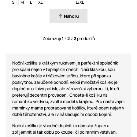
S
M
L
XL
L/XL
Nahoru
Zobrazuji
1 - 2
z
2
produktů
Noční košilka s krátkým rukávem je perfektní společník
pro spaní nejen v teplejších dnech. Naší klasikou jsou
bavlněné košile v tričkovém střihu, které při spánku
poskytnou zaručeně pohodlí. Velké množství košilek je
doplněno o líbivý potisk, ale zároveň si vyberou i ti, kteří
preferují decentní provedení. Chcete-li košilku na
romantiku ve dvou, zvolte model s krajkou. Pro nastávající
maminky máme propracované košilky, které ocení nejen v
době těhotenství, ale i v následujícím období kojení.
Noční košilku je vhodné doplnit i o dámský župan a
zpříjemnit si tak dobu po koupeli či po ranním vstávání.