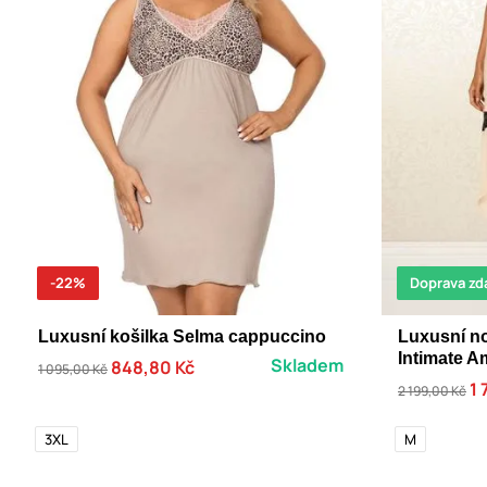
-22%
Doprava zd
Luxusní košilka Selma cappuccino
Luxusní no
Intimate Am
Skladem
848,80 Kč
1 095,00 Kč
1 
2 199,00 Kč
3XL
M