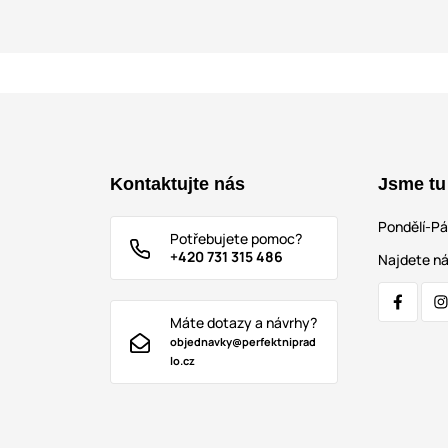
Kontaktujte nás
Jsme tu
Pondělí-P
Potřebujete pomoc?
+420 731 315 486
Najdete ná
Máte dotazy a návrhy?
objednavky@perfektniprad
lo.cz