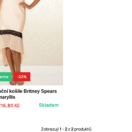
arma
-22%
ční košile Britney Spears
aryllis
Skladem
716,80 Kč
Zobrazuji
1 - 2
z
2
produktů