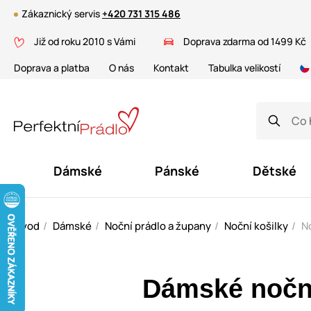
Zákaznický servis
+420 731 315 486
Již od roku 2010 s Vámi
Doprava zdarma od 1499 Kč
Doprava a platba
O nás
Kontakt
Tabulka velikostí
Dámské
Pánské
Dětské
Úvod
Dámské
Noční prádlo a župany
Noční košilky
No
Dámské noční