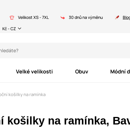
Velikost XS - 7XL
30 dnů na výměnu
Blo
Kč - CZ
Velké velikosti
Obuv
Módní 
ční košilky na ramínka
 košilky na ramínka, Bav