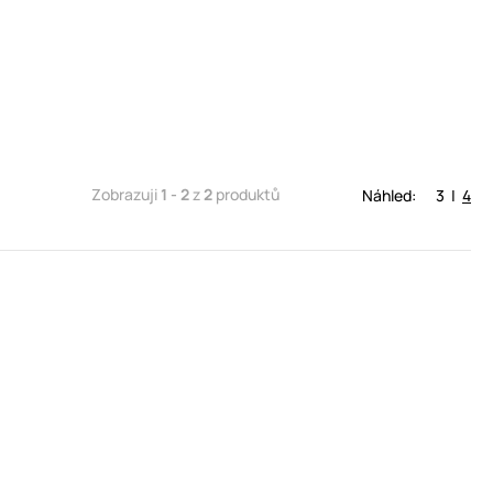
Zobrazuji
1 - 2
z
2
produktů
Náhled:
3
|
4