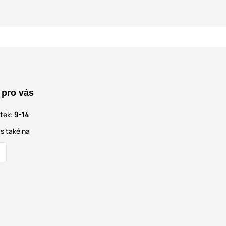
 pro vás
átek:
9-14
s také na