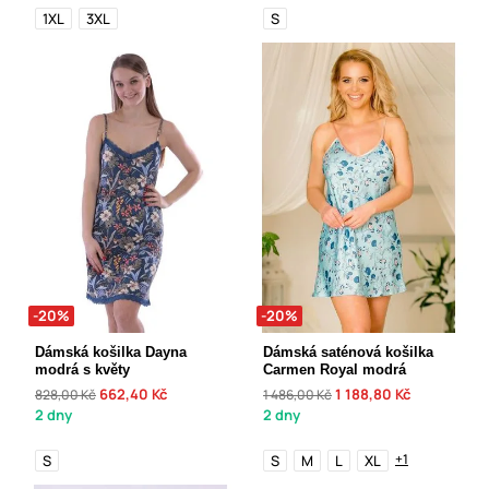
1XL
3XL
S
-20%
-20%
Dámská košilka Dayna
Dámská saténová košilka
modrá s květy
Carmen Royal modrá
662,40 Kč
1 188,80 Kč
828,00 Kč
1 486,00 Kč
2 dny
2 dny
+1
S
S
M
L
XL