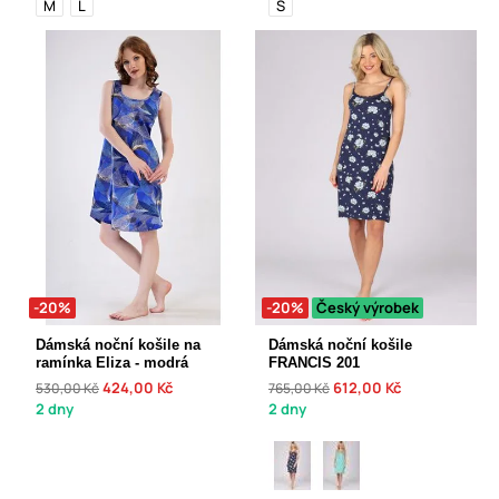
M
L
S
-20%
-20%
Český výrobek
Dámská noční košile na
Dámská noční košile
ramínka Eliza - modrá
FRANCIS 201
424,00 Kč
612,00 Kč
530,00 Kč
765,00 Kč
2 dny
2 dny