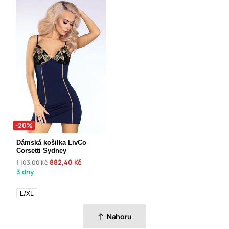
-20%
Dámská košilka LivCo
Corsetti Sydney
882,40 Kč
1 103,00 Kč
3 dny
L/XL
Nahoru