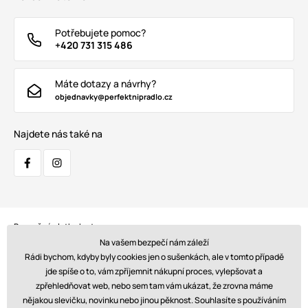
Potřebujete pomoc?
+420 731 315 486
Máte dotazy a návrhy?
objednavky@perfektnipradlo.cz
Najdete nás také na
Bezpečná platba kartou:
Na vašem bezpečí nám záleží
Rádi bychom, kdyby byly cookies jen o sušenkách, ale v tomto případě
jde spíše o to, vám zpříjemnit nákupní proces, vylepšovat a
zpřehledňovat web, nebo sem tam vám ukázat, že zrovna máme
Doprava:
nějakou slevičku, novinku nebo jinou pěknost. Souhlasíte s používáním