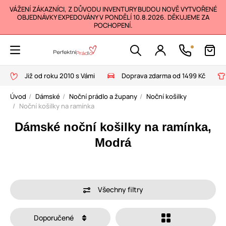
VÁŽENÍ ZÁKAZNÍCI, Z DŮVODU INVENTURY BUDOU NOVĚ VYTVOŘENÉ
OBJEDNÁVKY EXPEDOVÁNY V PONDĚLÍ 10.8.2026. DĚKUJEME ZA
POCHOPENÍ.
Již od roku 2010 s Vámi
Doprava zdarma od 1499 Kč
Úvod
Dámské
Noční prádlo a župany
Noční košilky
Noční košilky na ramínka
Dámské noční košilky na ramínka,
Modrá
Všechny filtry
Doporučené