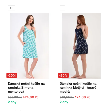
XL
L
-20%
-20%
Dámská noční košile na
Dámská noční košile na
ramínka Simona -
ramínka Motýlci - tmavě
mentolová
modrá
424,00 Kč
424,00 Kč
530,00 Kč
530,00 Kč
2 dny
2 dny