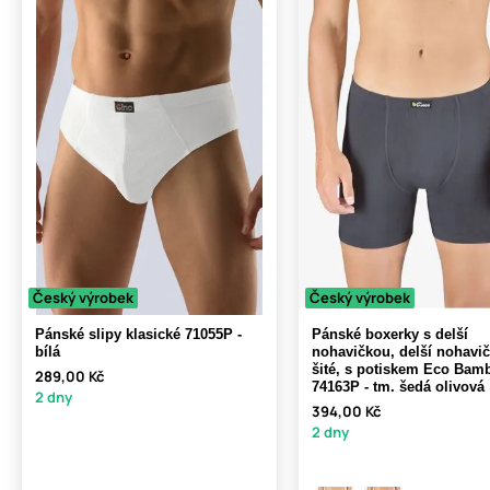
Český výrobek
Český výrobek
Pánské slipy klasické 71055P -
Pánské boxerky s delší
bílá
nohavičkou, delší nohavič
šité, s potiskem Eco Bam
289,00 Kč
74163P - tm. šedá olivová
2 dny
394,00 Kč
2 dny