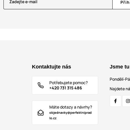
Zadejte e-mail
Přih
Kontaktujte nás
Jsme tu
Pondělí-P
Potřebujete pomoc?
+420 731 315 486
Najdete ná
Máte dotazy a návrhy?
objednavky@perfektniprad
lo.cz