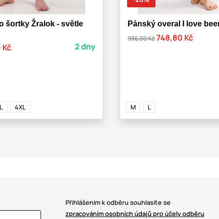
šortky Žralok - světle
Pánský overal I love bee
748,80 Kč
936,00 Kč
2 dny
 Kč
L
4XL
M
L
Přihlášením k odběru souhlasíte se
zpracováním osobních údajů pro účely odběru