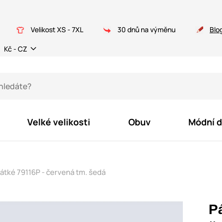
Velikost XS - 7XL
30 dnů na výměnu
Blo
Kč - CZ
Velké velikosti
Obuv
Módní 
tké 79116P - červená tm. šedá
P