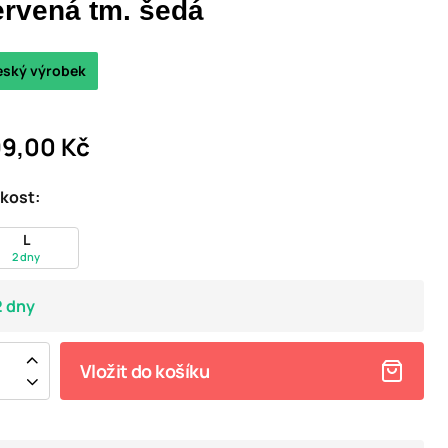
ervená tm. šedá
eský výrobek
9,00 Kč
ikost:
L
2 dny
2 dny
Vložit do košíku