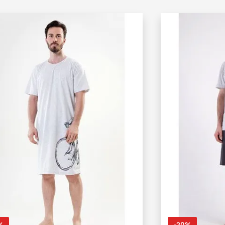
%
-20%