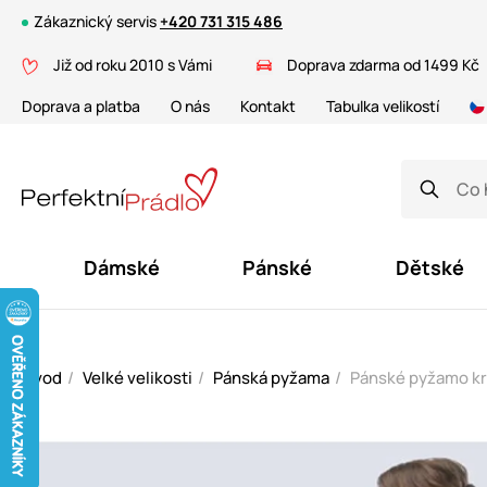
Zákaznický servis
+420 731 315 486
Již od roku 2010 s Vámi
Doprava zdarma od 1499 Kč
Doprava a platba
O nás
Kontakt
Tabulka velikostí
Dámské
Pánské
Dětské
Úvod
Velké velikosti
Pánská pyžama
Pánské pyžamo krá