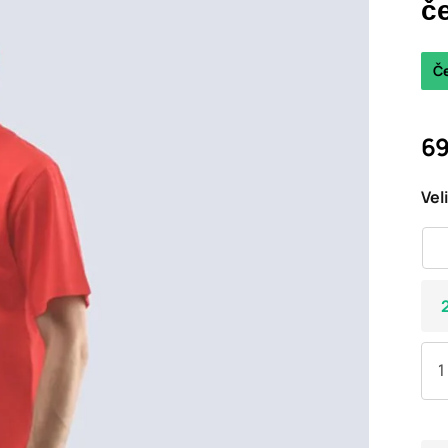
č
Č
69
Vel