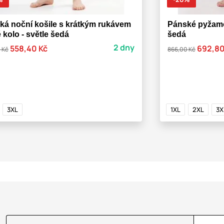
ká noční košile s krátkým rukávem
Pánské pyžamo 
 kolo - světle šedá
šedá
2 dny
558,40 Kč
692,80
 Kč
866,00 Kč
3XL
1XL
2XL
3X