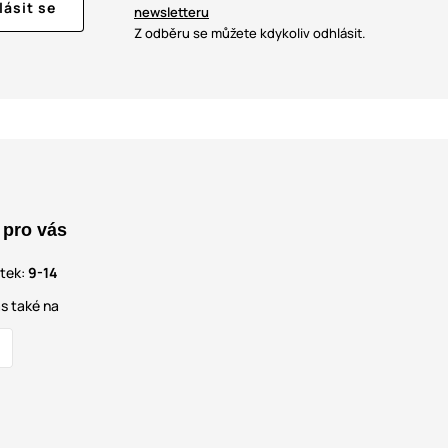
lásit se
newsletteru
Z odběru se můžete kdykoliv odhlásit.
 pro vás
átek:
9-14
s také na