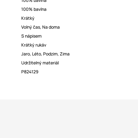
100% bavlna
100% bavlna
Krátký
Volný čas
,
Na doma
S nápisem
Krátký rukáv
Jaro
,
Léto
,
Podzim
,
Zima
Udržitelný materiál
P824129