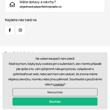
Máte dotazy a návrhy?
objednavky@perfektnipradlo.cz
Najdete nás také na
Bezpečná platba kartou:
Na vašem bezpečí nám záleží
Rádi bychom, kdyby byly cookies jen o sušenkách, ale v tomto případě
jde spíše o to, vám zpříjemnit nákupní proces, vylepšovat a
zpřehledňovat web, nebo sem tam vám ukázat, že zrovna máme
Doprava:
nějakou slevičku, novinku nebo jinou pěknost. Souhlasíte s používáním
všech
cookies
?
Nesouhlas
© 2026 www.perfektnipradlo.cz. Technicky zajišťuje
Simplia s.r.o.
Souhlas
Kč - CZ