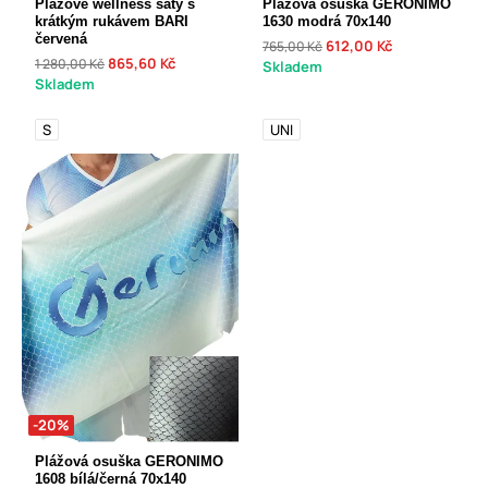
Plážové wellness šaty s
Plážová osuška GERONIMO
krátkým rukávem BARI
1630 modrá 70x140
červená
612,00 Kč
765,00 Kč
865,60 Kč
1 280,00 Kč
Skladem
Skladem
S
UNI
-20%
Plážová osuška GERONIMO
1608 bílá/černá 70x140