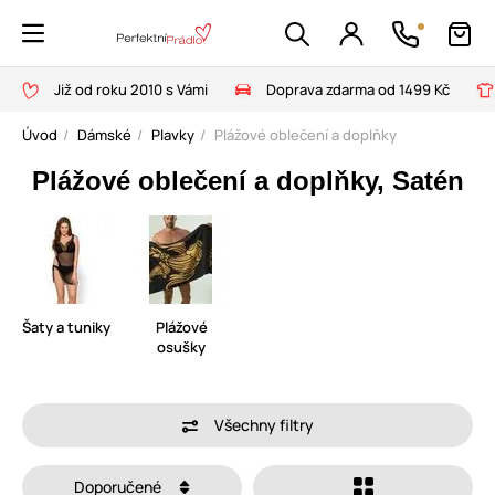
Již od roku 2010 s Vámi
Doprava zdarma od 1499 Kč
Úvod
Dámské
Plavky
Plážové oblečení a doplňky
Plážové oblečení a doplňky, Satén
Šaty a tuniky
Plážové
osušky
Všechny filtry
Doporučené