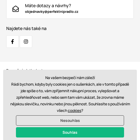
Máte dotazy a návrhy?
objednavky@perfektnipradlo.cz
Najdete nás také na
Bezpečná platba kartou:
Na vašem bezpečí nám záleží
Rádi bychom, kdyby byly cookies jen o sušenkách, ale v tomto případě
jde spíše o to, vám zpříjemnit nákupní proces, vylepšovat a
zpřehledňovat web, nebo sem tam vám ukázat, že zrovna máme
Doprava:
nějakou slevičku, novinku nebo jinou pěknost. Souhlasíte s používáním
všech
cookies
?
Nesouhlas
© 2026 www.perfektnipradlo.cz. Technicky zajišťuje
Simplia s.r.o.
Souhlas
Kč - CZ