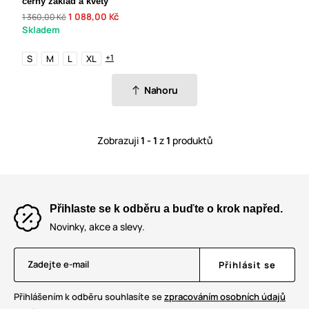
černý základ a květy
1 088,00 Kč
1 360,00 Kč
Skladem
+1
S
M
L
XL
Nahoru
Zobrazuji
1 - 1
z
1
produktů
Přihlaste se k odběru a buďte o krok napřed.
Novinky, akce a slevy.
Zadejte e-mail
Přihlásit se
Přihlášením k odběru souhlasíte se
zpracováním osobních údajů