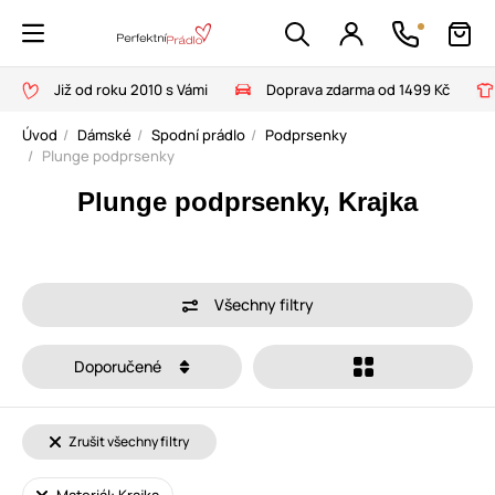
Již od roku 2010 s Vámi
Doprava zdarma od 1499 Kč
Úvod
Dámské
Spodní prádlo
Podprsenky
Plunge podprsenky
Plunge podprsenky, Krajka
Všechny filtry
Doporučené
Zrušit všechny filtry