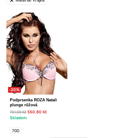
Materiál: Krajka
-20%
Podprsenka ROZA Natali
plunge růžová
560,80 Kč
701,00 Kč
Skladem
70D