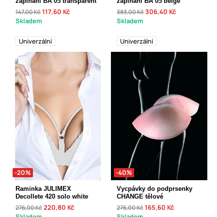
zapínání BA 05 transparent
zapínání BA 05 beige
117,60 Kč
306,40 Kč
147,00 Kč
383,00 Kč
Skladem
Skladem
Univerzální
Univerzální
-20%
-40%
Raminka JULIMEX
Vycpávky do podprsenky
Decollete 420 solo white
CHANGE tělové
220,80 Kč
165,60 Kč
276,00 Kč
276,00 Kč
Skladem
Skladem