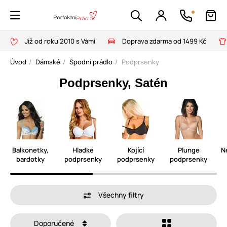
Již od roku 2010 s Vámi
Doprava zdarma od 1499 Kč
Úvod
Dámské
Spodní prádlo
Podprsenky
Podprsenky, Satén
Balkonetky,
Hladké
Kojící
Plunge
N
bardotky
podprsenky
podprsenky
podprsenky
Všechny filtry
Doporučené