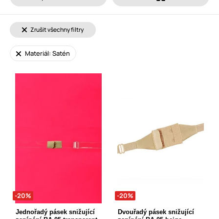
Zrušit všechny filtry
Materiál: Satén
-20%
-20%
Jednořadý pásek snižující
Dvouřadý pásek snižující