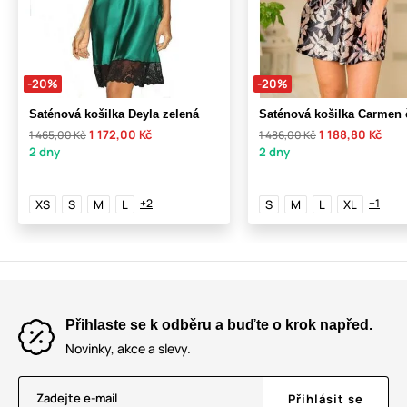
-20%
-20%
Saténová košilka Deyla zelená
Saténová košilka Carmen 
1 172,00 Kč
1 188,80 Kč
1 465,00 Kč
1 486,00 Kč
2 dny
2 dny
+2
+1
XS
S
M
L
S
M
L
XL
Přihlaste se k odběru a buďte o krok napřed.
Novinky, akce a slevy.
Zadejte e-mail
Přihlásit se