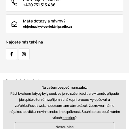
+420 731 315 486
Máte dotazy a návrhy?
objednavky@perfektnipradlo.cz
Najdete nás také na
Bezpečná platba kartou:
Na vašem bezpečí nám záleží
Rádi bychom, kdyby byly cookies jen o sušenkách, ale v tomto případě
jde spíše o to, vám zpříjemnit nákupní proces, vylepšovat a
zpřehledňovat web, nebo sem tam vám ukázat, že zrovna máme
Doprava:
nějakou slevičku, novinku nebo jinou pěknost. Souhlasíte s používáním
všech
cookies
?
Nesouhlas