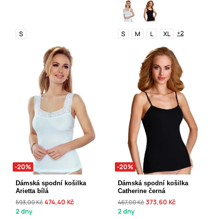
+2
S
S
M
L
XL
-20%
-20%
Dámská spodní košilka
Dámská spodní košilka
Arietta bílá
Catherine černá
474,40 Kč
373,60 Kč
593,00 Kč
467,00 Kč
2 dny
2 dny