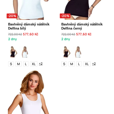
-20%
-20%
Bavlněný dámský nátělník
Bavlněný dámský nátělník
Delfina bílý
Delfina černý
577,60 Kč
577,60 Kč
722,00 Kč
722,00 Kč
2 dny
2 dny
+2
+2
S
M
L
XL
S
M
L
XL