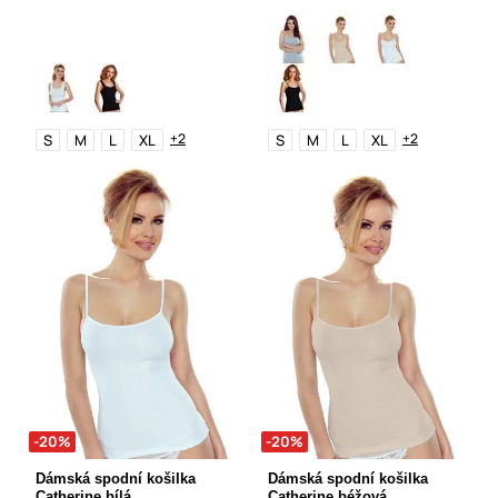
+2
+2
S
M
L
XL
S
M
L
XL
-20%
-20%
Dámská spodní košilka
Dámská spodní košilka
Catherine bílá
Catherine béžová