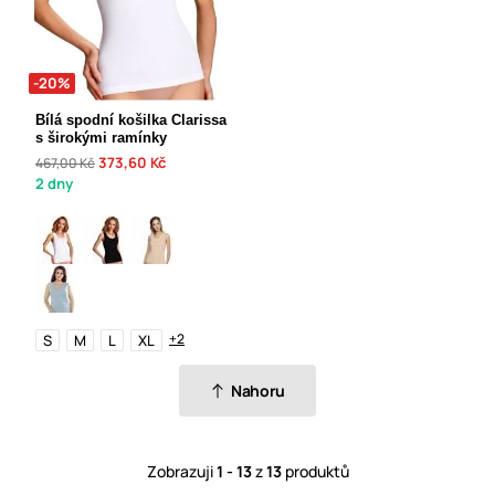
-20%
Bílá spodní košilka Clarissa
s širokými ramínky
373,60 Kč
467,00 Kč
2 dny
+2
S
M
L
XL
Nahoru
Zobrazuji
1 - 13
z
13
produktů