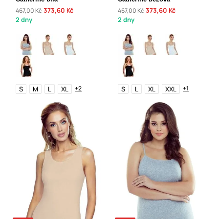
373,60 Kč
373,60 Kč
467,00 Kč
467,00 Kč
2 dny
2 dny
+2
+1
S
M
L
XL
S
L
XL
XXL