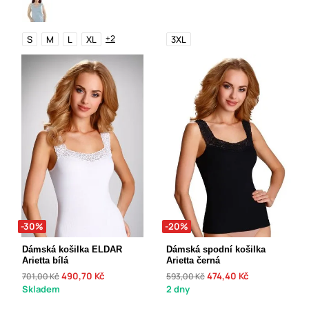
+2
S
M
L
XL
3XL
-30%
-20%
Dámská košilka ELDAR
Dámská spodní košilka
Arietta bílá
Arietta černá
490,70 Kč
474,40 Kč
701,00 Kč
593,00 Kč
Skladem
2 dny