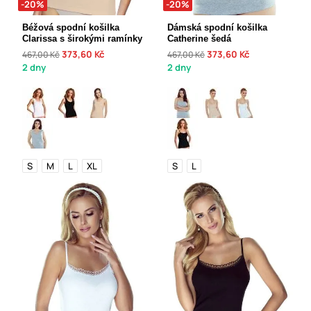
-20%
-20%
Béžová spodní košilka
Dámská spodní košilka
Clarissa s širokými ramínky
Catherine šedá
373,60 Kč
373,60 Kč
467,00 Kč
467,00 Kč
2 dny
2 dny
S
M
L
XL
S
L