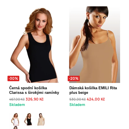
-30%
-20%
Černá spodní košilka
Dámská košilka EMILI Rita
Clarissa s širokými ramínky
plus beige
326,90 Kč
424,00 Kč
467,00 Kč
530,00 Kč
Skladem
Skladem