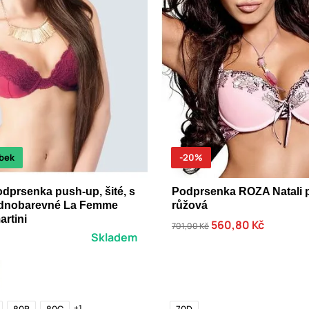
bek
-20%
prsenka push-up, šité, s
Podprsenka ROZA Natali 
jednobarevné La Femme
růžová
artini
560,80 Kč
701,00 Kč
Skladem
+1
80B
80C
70D