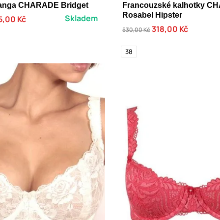
tanga CHARADE Bridget
Francouzské kalhotky 
Rosabel Hipster
Skladem
5,00 Kč
318,00 Kč
530,00 Kč
38