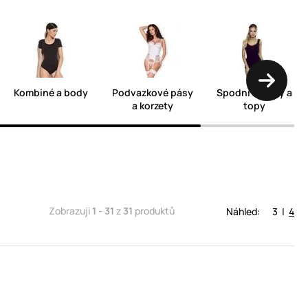
Kombiné a body
Podvazkové pásy
Spodní košilky a
a korzety
topy
Zobrazuji
1 - 31
z
31
produktů
Náhled:
3
|
4