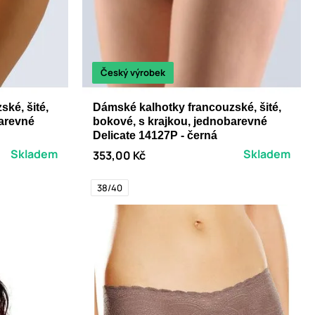
Český výrobek
ké, šité,
Dámské kalhotky francouzské, šité,
barevné
bokové, s krajkou, jednobarevné
Delicate 14127P - černá
Skladem
Skladem
353,00 Kč
38/40