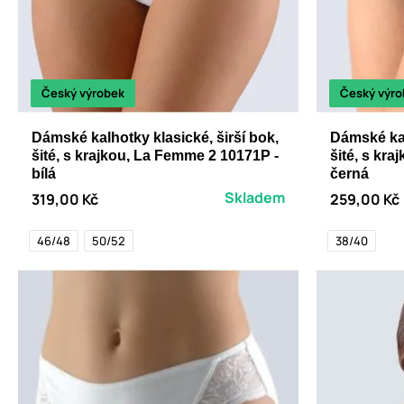
Český výrobek
Český výro
Dámské kalhotky klasické, širší bok,
Dámské kal
šité, s krajkou, La Femme 2 10171P -
šité, s kr
bílá
černá
Skladem
319,00 Kč
259,00 Kč
46/48
50/52
38/40