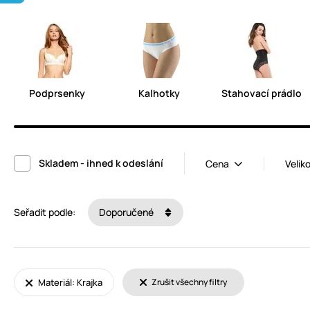
Podprsenky
Kalhotky
Stahovací prádlo
Skladem - ihned k odeslání
Cena
Velik
Seřadit podle:
Doporučené
Materiál: Krajka
Zrušit všechny filtry