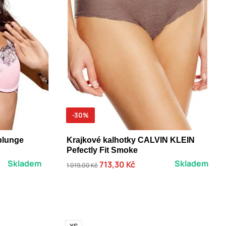
-30%
plunge
Krajkové kalhotky CALVIN KLEIN
Pefectly Fit Smoke
Skladem
Skladem
713,30 Kč
1 019,00 Kč
XS