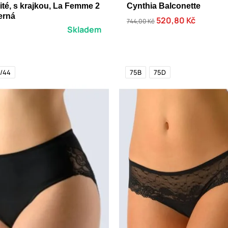
šité, s krajkou, La Femme 2
Cynthia Balconette
erná
520,80 Kč
744,00 Kč
Skladem
/44
75B
75D