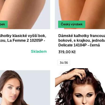
bek
Český výrobek
hotky klasické vyšší bok,
Dámské kalhotky francouzs
ajkou, La Femme 2 10205P -
bokové, s krajkou, jedno
Delicate 14104P - černá
Skladem
319,00 Kč
34/36