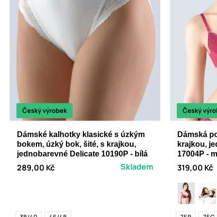
Český výrobek
Český výro
Dámské kalhotky klasické s úzkým
Dámská pod
bokem, úzký bok, šité, s krajkou,
krajkou, 
jednobarevné Delicate 10190P - bílá
17004P - m
Skladem
289,00 Kč
319,00 Kč
38/40
46/48
75B
75C