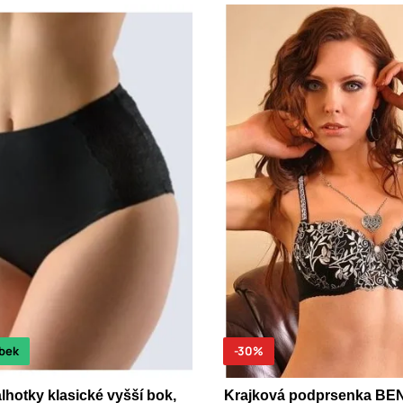
bek
-30%
hotky klasické vyšší bok,
Krajková podprsenka BE