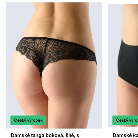
Český výrobek
Český výro
Dámské tanga boková, šité, s
Dámské kal