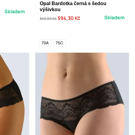
Opal Bardotka černá s šedou
výšivkou
Skladem
Skladem
594,30 Kč
849,00 Kč
70A
75C