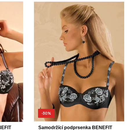
-30%
NEFIT
Samodržící podprsenka BENEFIT