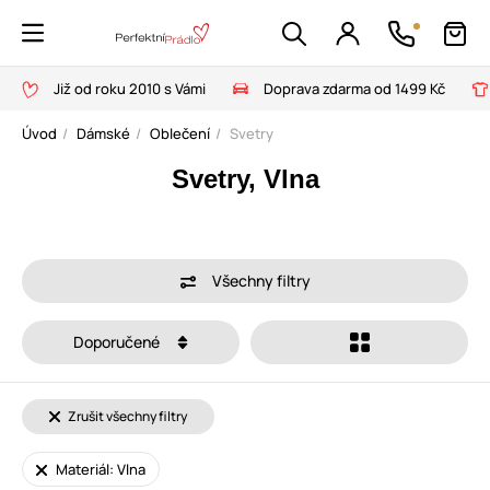
Již od roku 2010 s Vámi
Doprava zdarma od 1499 Kč
Úvod
Dámské
Oblečení
Svetry
Svetry, Vlna
Všechny filtry
Doporučené
Zrušit všechny filtry
Materiál: Vlna