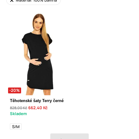
Materiál: 100% bavlna
-20%
Těhotenské šaty Terry černé
662,40 Kč
828,00 Kč
Skladem
S/M