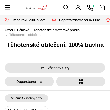
Již od roku 2010 s Vámi
Doprava zdarma od 1499 Kč
Úvod
Dámské
Těhotenské a mateřské prádlo
Těhotenské oblečení
Těhotenské oblečení, 100% bavlna
Všechny filtry
Doporučené
Zrušit všechny filtry