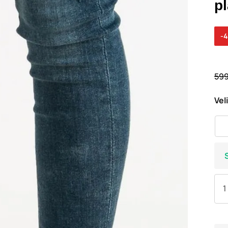
p
-
599
Vel