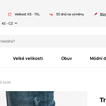
Velikost XS - 7XL
30 dnů na výměnu
Blo
Kč - CZ
Velké velikosti
Obuv
Módní 
mě šedé
T