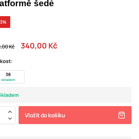
latformě šedé
43%
340,00 Kč
,00 Kč
ikost:
38
skladem
Skladem
Vložit do košíku