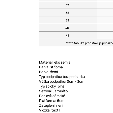
37
38
39
40
41
*tato tabulka představuje přibliž
Materiál: eko semiš
Barva: stříbrná
Barva: šedá
Typ podpatku: bez podpatku
Výška podpatku: 0cm - 3cm
Typ špičky: plná
Sezóna: Jaro/léto
Pohlaví: dámské
Platforma: 6cm
Zateplení: není
Vložka: textil