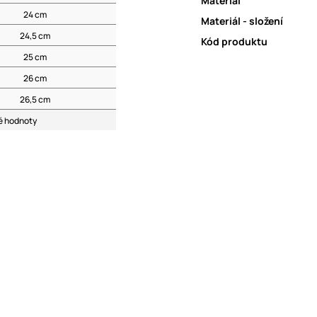
Materiál
24 cm
Materiál - složení
24,5 cm
Kód produktu
25 cm
26 cm
26,5 cm
né hodnoty