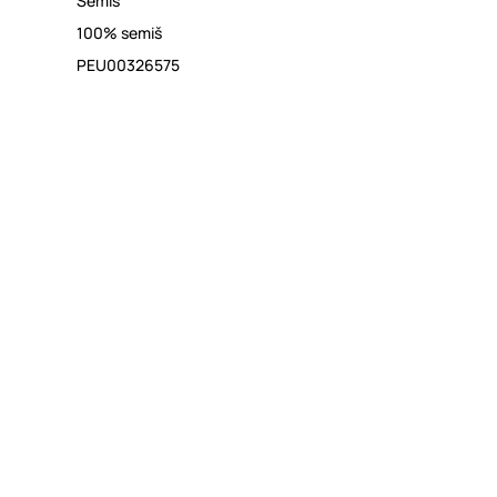
Semiš
100% semiš
PEU00326575