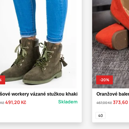
%
-20%
šové workery vázané stužkou khaki
Oranžové bale
Skladem
491,20 Kč
373,60
 Kč
467,00 Kč
40