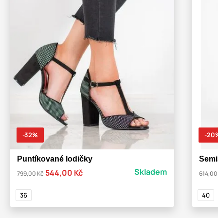
-32%
-20
Puntíkované lodičky
Semi
Skladem
544,00 Kč
799,00 Kč
614,00
36
40