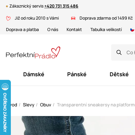
Zákaznický servis
+420 731 315 486
Již od roku 2010 s Vámi
Doprava zdarma od 1499 Kč
Doprava a platba
O nás
Kontakt
Tabulka velikostí
Dámské
Pánské
Dětské
Úvod
Slevy
Obuv
Transparentní sneakersy na platfor