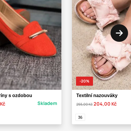
-20%
ríny s ozdobou
Textilní nazouváky
Skladem
 Kč
204,00 Kč
255,00 Kč
36