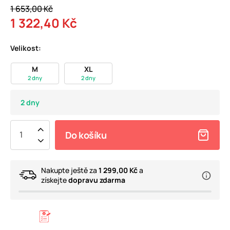
1 653,00 Kč
1 322,40 Kč
Velikost:
M
XL
2 dny
2 dny
2 dny
Do košíku
Nakupte ještě za
1 299,00 Kč
a
získejte
dopravu zdarma