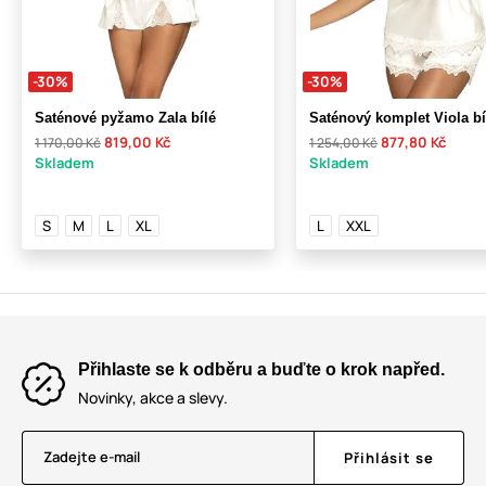
-30%
-30%
Saténové pyžamo Zala bílé
Saténový komplet Viola bí
819,00 Kč
877,80 Kč
1 170,00 Kč
1 254,00 Kč
Skladem
Skladem
S
M
L
XL
L
XXL
Přihlaste se k odběru a buďte o krok napřed.
Novinky, akce a slevy.
Zadejte e-mail
Přihlásit se