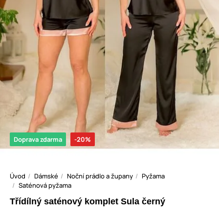
Doprava zdarma
-20%
Úvod
Dámské
Noční prádlo a župany
Pyžama
Saténová pyžama
Třídílný saténový komplet Sula černý