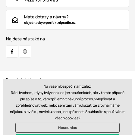
Máte dotazy a návrhy?
objednavky@perfektnipradlo.cz
Najdete nás také na
Bezpečná platba kartou:
Na vašem bezpečí nám záleží
Rádi bychom, kdyby byly cookies jen o sušenkách, ale v tomto případě
jde spíše o to, vám zpříjemnit nákupní proces, vylepšovat a
zpřehledňovat web, nebo sem tam vám ukázat, že zrovna máme
Doprava:
nějakou slevičku, novinku nebo jinou pěknost. Souhlasíte s používáním
všech
cookies
?
Nesouhlas
© 2026 www.perfektnipradlo.cz. Technicky zajišťuje
Simplia s.r.o.