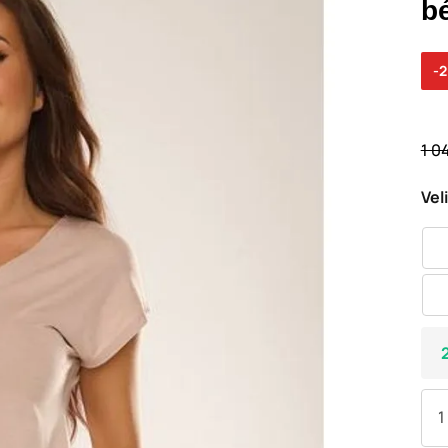
b
-
1 0
Vel