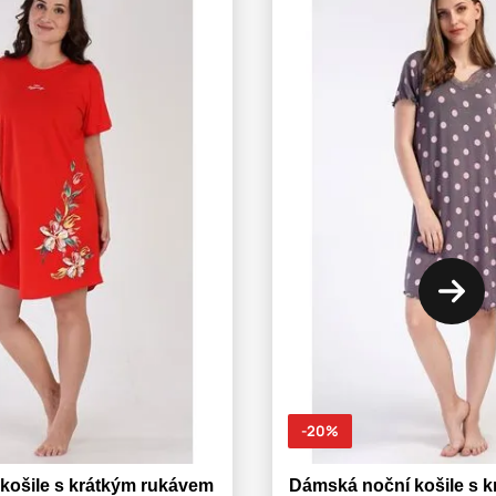
-20%
košile s krátkým rukávem
Dámská noční košile s 