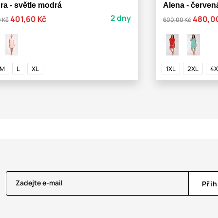
ra - světle modrá
Alena - červen
2 dny
401,60 Kč
480,0
 Kč
600,00 Kč
M
L
XL
1XL
2XL
4X
Zadejte e-mail
Přih