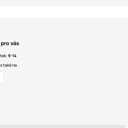
 pro vás
átek:
9-14
s také na