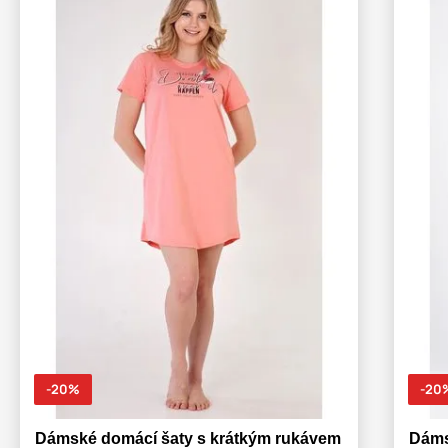
-20%
-20
Dámské domácí šaty s krátkým rukávem
Dáms