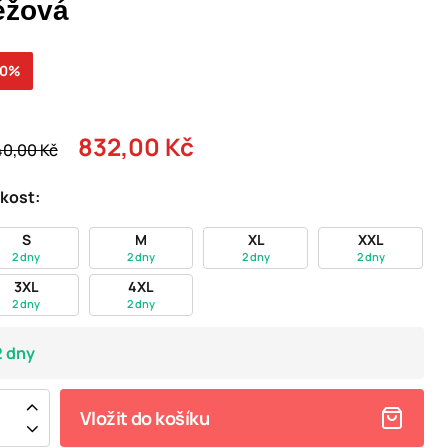
éžová
20%
832,00 Kč
40,00 Kč
ikost:
S
M
XL
XXL
2 dny
2 dny
2 dny
2 dny
3XL
4XL
2 dny
2 dny
2 dny
Vložit do košíku