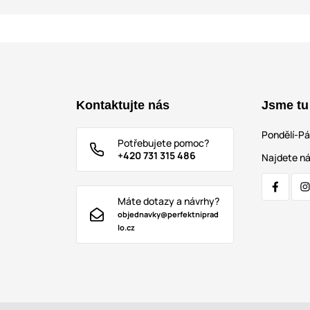
Kontaktujte nás
Jsme tu
Pondělí-P
Potřebujete pomoc?
+420 731 315 486
Najdete ná
Máte dotazy a návrhy?
objednavky@perfektniprad
lo.cz