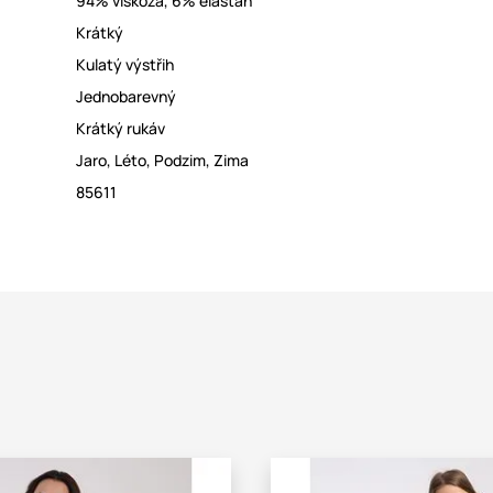
94% viskóza
,
6% elastan
Krátký
Kulatý výstřih
Jednobarevný
Krátký rukáv
Jaro
,
Léto
,
Podzim
,
Zima
85611