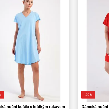
%
-20%
ká noční košile s krátkým rukávem
Dámská noční 