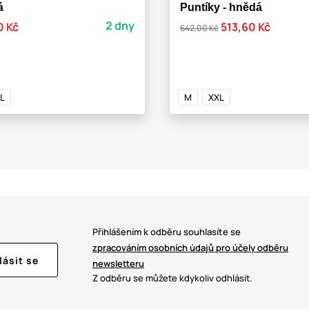
á
Puntíky - hnědá
2 dny
0 Kč
513,60 Kč
642,00 Kč
L
M
XXL
Přihlášením k odběru souhlasíte se
zpracováním osobních údajů pro účely odběru
lásit se
newsletteru
Z odběru se můžete kdykoliv odhlásit.