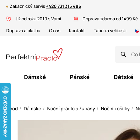
Zákaznický servis
+420 731 315 486
Již od roku 2010 s Vámi
Doprava zdarma od 1499 Kč
Doprava a platba
O nás
Kontakt
Tabulka velikostí
Dámské
Pánské
Dětské
Úvod
Dámské
Noční prádlo a župany
Noční košilky
No