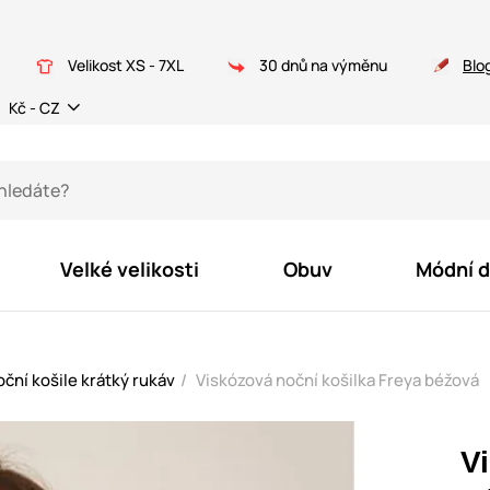
Velikost XS - 7XL
30 dnů na výměnu
Blo
Kč - CZ
Velké velikosti
Obuv
Módní 
ční košile krátký rukáv
Viskózová noční košilka Freya béžová
V