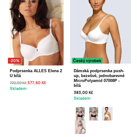
-20%
Český výrobek
Podprsenka ALLES Elena 2
Dámská podprsenka push-
U bílá
up, bezešvé, jednobarevné
MicroPolyamid 07008P -
577,60 Kč
722,00 Kč
bílá
Skladem
383,00 Kč
Skladem