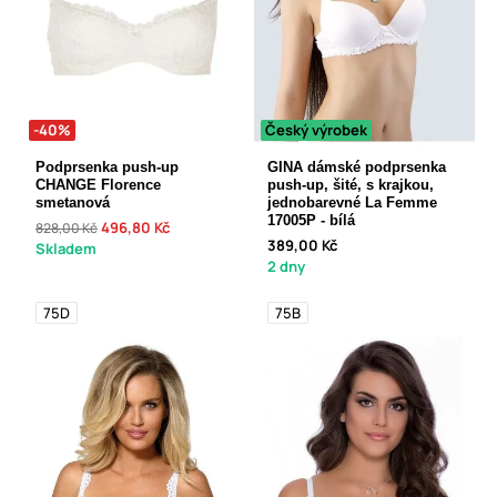
-40%
Český výrobek
Podprsenka push-up
GINA dámské podprsenka
CHANGE Florence
push-up, šité, s krajkou,
smetanová
jednobarevné La Femme
17005P - bílá
496,80 Kč
828,00 Kč
389,00 Kč
Skladem
2 dny
75D
75B