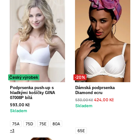
Český výrobek
-20%
Podprsenka push-up s
Dámská podprsenka
hladkými košíčky GINA
Diamond ecru
07008P bílá
424,00 Kč
530,00 Kč
593,00 Kč
Skladem
Skladem
75A
75D
75E
80A
+3
65E