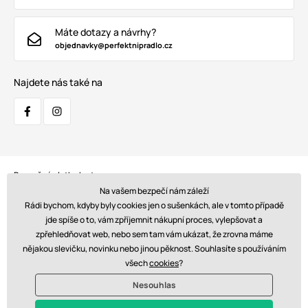
Máte dotazy a návrhy?
objednavky@perfektnipradlo.cz
Najdete nás také na
Bezpečná platba kartou:
Na vašem bezpečí nám záleží
Rádi bychom, kdyby byly cookies jen o sušenkách, ale v tomto případě
jde spíše o to, vám zpříjemnit nákupní proces, vylepšovat a
zpřehledňovat web, nebo sem tam vám ukázat, že zrovna máme
Doprava:
nějakou slevičku, novinku nebo jinou pěknost. Souhlasíte s používáním
všech
cookies
?
Nesouhlas
© 2026 www.perfektnipradlo.cz. Technicky zajišťuje
Simplia s.r.o.