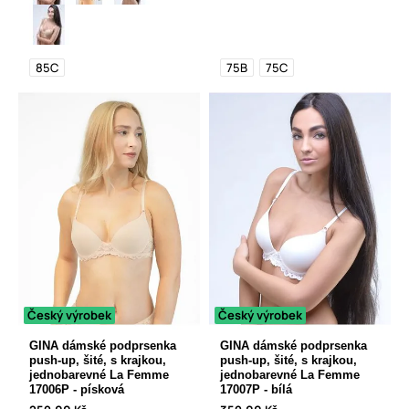
85C
75B
75C
Český výrobek
Český výrobek
GINA dámské podprsenka
GINA dámské podprsenka
push-up, šité, s krajkou,
push-up, šité, s krajkou,
jednobarevné La Femme
jednobarevné La Femme
17006P - písková
17007P - bílá