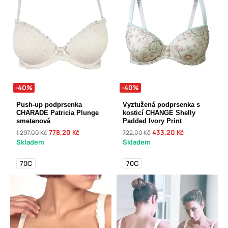
-40%
-40%
Push-up podprsenka
Vyztužená podprsenka s
CHARADE Patricia Plunge
kosticí CHANGE Shelly
smetanová
Padded Ivory Print
778,20 Kč
433,20 Kč
1 297,00 Kč
722,00 Kč
Skladem
Skladem
70C
70C