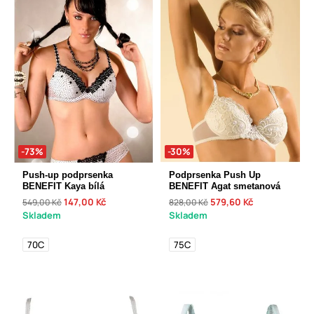
-73%
-30%
Push-up podprsenka
Podprsenka Push Up
BENEFIT Kaya bílá
BENEFIT Agat smetanová
147,00 Kč
579,60 Kč
549,00 Kč
828,00 Kč
Skladem
Skladem
70C
75C