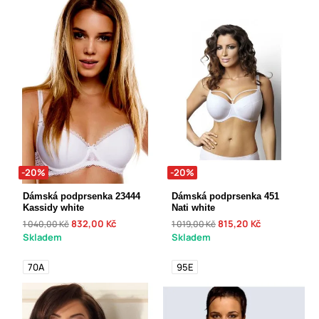
-20%
-20%
Dámská podprsenka 23444
Dámská podprsenka 451
Kassidy white
Nati white
832,00 Kč
815,20 Kč
1 040,00 Kč
1 019,00 Kč
Skladem
Skladem
70A
95E