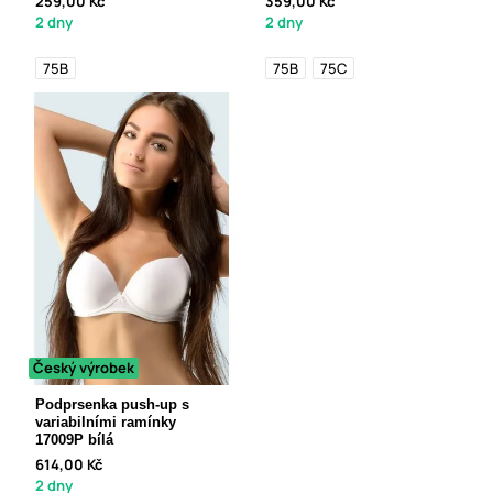
259,00 Kč
359,00 Kč
2 dny
2 dny
75B
75B
75C
Český výrobek
Podprsenka push-up s
variabilními ramínky
17009P bílá
614,00 Kč
2 dny