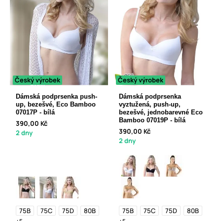
Český výrobek
Český výrobek
Dámská podprsenka push-
Dámská podprsenka
up, bezešvé, Eco Bamboo
vyztužená, push-up,
07017P - bílá
bezešvé, jednobarevné Eco
Bamboo 07019P - bílá
390,00 Kč
390,00 Kč
2 dny
2 dny
75B
75C
75D
80B
75B
75C
75D
80B