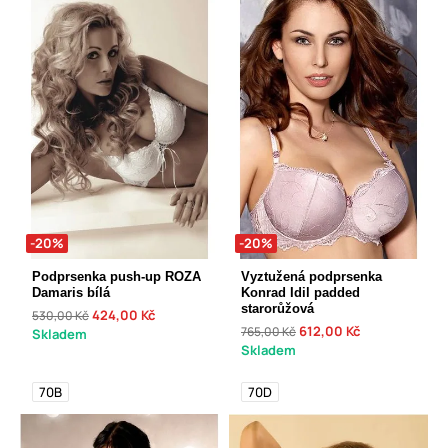
-20%
-20%
Podprsenka push-up ROZA
Vyztužená podprsenka
Damaris bílá
Konrad Idil padded
starorůžová
424,00 Kč
530,00 Kč
612,00 Kč
765,00 Kč
Skladem
Skladem
70B
70D