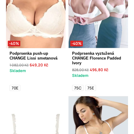
-40%
-40%
Podprsenka push-up
Podprsenka vyztužená
CHANGE Lissi smetanová
CHANGE Florence Padded
Ivory
649,20 Kč
1 082,00 Kč
496,80 Kč
828,00 Kč
Skladem
Skladem
70E
75C
75E