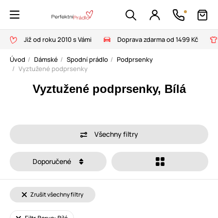
Již od roku 2010 s Vámi
Doprava zdarma od 1499 Kč
Úvod
Dámské
Spodní prádlo
Podprsenky
Vyztužené podprsenky
Vyztužené podprsenky, Bílá
Všechny filtry
Doporučené
Zrušit všechny filtry