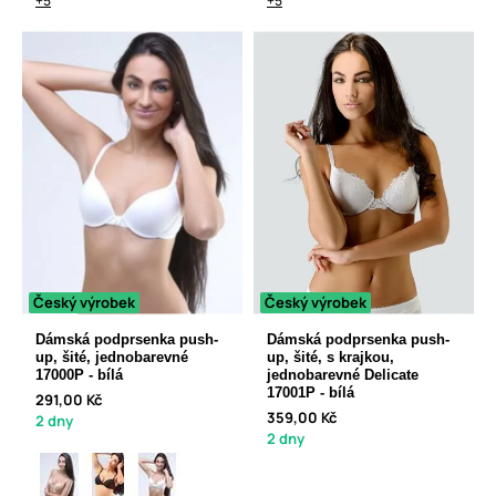
+5
+5
Český výrobek
Český výrobek
Dámská podprsenka push-
Dámská podprsenka push-
up, šité, jednobarevné
up, šité, s krajkou,
17000P - bílá
jednobarevné Delicate
17001P - bílá
291,00 Kč
359,00 Kč
2 dny
2 dny