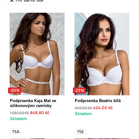
Filtr Barva: Bílá
-20%
-23%
Podprsenka Kaja Mat se
Podprsenka Beatrix bílá
silikonovými ramínky
424,00 Kč
549,00 Kč
848,80 Kč
1 061,00 Kč
Skladem
Skladem
75A
75E