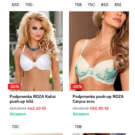
65D
70D
75B
75C
85D
85E
-20%
-20%
Podprsenka ROZA Kalisi
Podprsenka push-up ROZA
push-up bílá
Caryca ecru
442,40 Kč
560,80 Kč
553,00 Kč
701,00 Kč
Skladem
Skladem
70C
70B